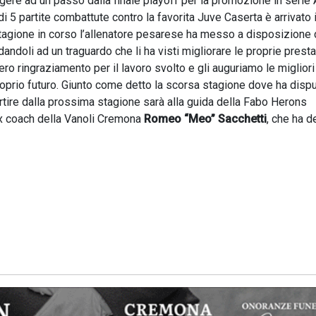
ere ad un passo dalla finale playoff per la promozione in serie 
 di 5 partite combattute contro la favorita Juve Caserta è arrivato i
a stagione in corso l’allenatore pesarese ha messo a disposizione 
doli ad un traguardo che li ha visti migliorare le proprie presta
cero ringraziamento per il lavoro svolto e gli auguriamo le migliori
roprio futuro. Giunto come detto la scorsa stagione dove ha disp
rtire dalla prossima stagione sarà alla guida della Fabo Herons
’ex coach della Vanoli Cremona
Romeo “Meo” Sacchetti
, che ha d