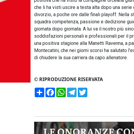
positiva che ha visto la compagine orceana giung
che li ha visti uscire a testa alta dopo una serie
divorzio, a poche ore dalle finali playoff. Nell
squadra competenza, passione e dedizione guidan
giornata dopo giornata. A lui va il nostro più sin
soddisfazioni personali e professionali per il p
una positiva stagione alla Manetti Ravenna, a pa
Montecatini, che nei giorni scorsi ha salutato l
di chiudere la sua carriera da capo allenatore.
© RIPRODUZIONE RISERVATA
Condividi
Facebook
WhatsApp
Telegram
Twitter