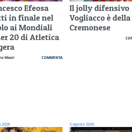
ncesco Efeosa
Il jolly difensivo
ti in finale nel
Vogliacco è della
plo ai Mondiali
Cremonese
er 20 di Atletica
CO
gera
COMMENTA
no Mauri
o 2026
5 agosto 2026