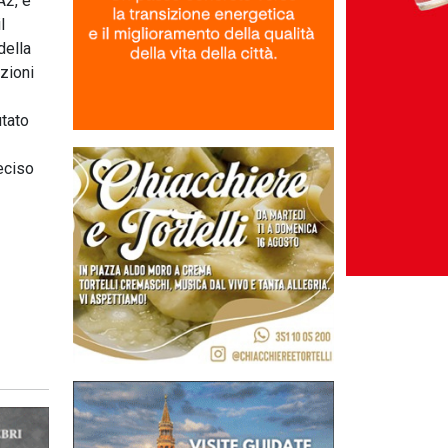
A2, e
l
della
zioni
utato
eciso