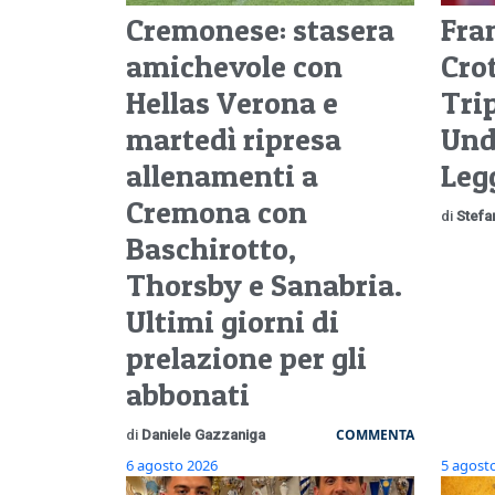
Cremonese: stasera
Fra
amichevole con
Crot
Hellas Verona e
Tri
martedì ripresa
Und
allenamenti a
Leg
Cremona con
di
Stefa
Baschirotto,
Thorsby e Sanabria.
Ultimi giorni di
prelazione per gli
abbonati
COMMENTA
di
Daniele Gazzaniga
6 agosto 2026
5 agost