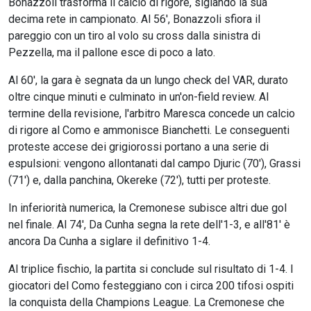
Bonazzoli trasforma il calcio di rigore, siglando la sua
decima rete in campionato. Al 56', Bonazzoli sfiora il
pareggio con un tiro al volo su cross dalla sinistra di
Pezzella, ma il pallone esce di poco a lato.
Al 60', la gara è segnata da un lungo check del VAR, durato
oltre cinque minuti e culminato in un'on-field review. Al
termine della revisione, l'arbitro Maresca concede un calcio
di rigore al Como e ammonisce Bianchetti. Le conseguenti
proteste accese dei grigiorossi portano a una serie di
espulsioni: vengono allontanati dal campo Djuric (70'), Grassi
(71') e, dalla panchina, Okereke (72'), tutti per proteste.
In inferiorità numerica, la Cremonese subisce altri due gol
nel finale. Al 74', Da Cunha segna la rete dell'1-3, e all'81' è
ancora Da Cunha a siglare il definitivo 1-4.
Al triplice fischio, la partita si conclude sul risultato di 1-4. I
giocatori del Como festeggiano con i circa 200 tifosi ospiti
la conquista della Champions League. La Cremonese che