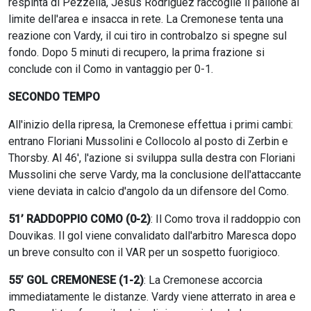
respinta di Pezzella, Jesus Rodriguez raccoglie il pallone al
limite dell'area e insacca in rete. La Cremonese tenta una
reazione con Vardy, il cui tiro in controbalzo si spegne sul
fondo. Dopo 5 minuti di recupero, la prima frazione si
conclude con il Como in vantaggio per 0-1.
SECONDO TEMPO
All'inizio della ripresa, la Cremonese effettua i primi cambi:
entrano Floriani Mussolini e Collocolo al posto di Zerbin e
Thorsby. Al 46', l'azione si sviluppa sulla destra con Floriani
Mussolini che serve Vardy, ma la conclusione dell'attaccante
viene deviata in calcio d'angolo da un difensore del Como.
51’ RADDOPPIO COMO (0-2)
: Il Como trova il raddoppio con
Douvikas. Il gol viene convalidato dall'arbitro Maresca dopo
un breve consulto con il VAR per un sospetto fuorigioco.
55’ GOL CREMONESE (1-2)
: La Cremonese accorcia
immediatamente le distanze. Vardy viene atterrato in area e