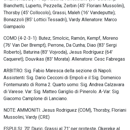
Bianchetti, Luperto, Pezzella; Zerbin (45′ Floriani Mussolini),
Thorsby (45′ Collocolo), Grassi, Maleh (16′ Vandeputte);
Bonazzoli (85′ Lottici Tessadri), Vardy Allenatore: Marco
Giampaolo
COMO (4-2-3-1): Butez; Smolcic, Ramón, Kempf, Moreno
(76′ Van Der Brempt); Perrone, Da Cunha; Diao (83′ Sergi
Roberto), Baturina (83′ Vojvoda), Jesus Rodríguez (64′
Caqueret); Douvikas (83′ Morata). Allenatore: Cesc Fabregas
ARBITRO: Sig. Fabio Maresca della sezione di Napoli.
Assistenti: Sig. Dario Cecconi di Empoli e il Sig. Domenico
Fontemurato di Roma 2. Quarto uomo: Sig. Andrea Calzavara
di Varese. Var: Sig. Matteo Gariglio di Pinerolo. A-Var: Sig.
Giacomo Camplone di Lanciano.
NOTE: AMMONITI: Jesus Rodriguez (COM), Thorsby, Floriani
Mussolini, Vardy (CRE)
ESPULSI: 70’ Djuric, Grassi al 71′ per proteste, Okereke al