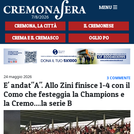
MENU
7/8/2026
HOME
CREMONA, LA CITTÀ
IL CREMONESE
CRONACA
CREMA E IL CREMASCO
OGLIO PO
SPORT
LA MUSICA
CULTURA
24 maggio 2026
3 COMMENTI
E' andat"A". Allo Zini finisce 1-4 con il
LA STORIA
Como che festeggia la Champions e
SPETTACOLI
la Cremo....la serie B
L'EDITORIALE
SEZIONI