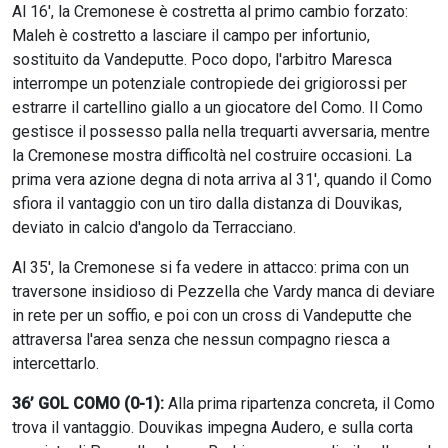
Al 16', la Cremonese è costretta al primo cambio forzato:
Maleh è costretto a lasciare il campo per infortunio,
sostituito da Vandeputte. Poco dopo, l'arbitro Maresca
interrompe un potenziale contropiede dei grigiorossi per
estrarre il cartellino giallo a un giocatore del Como. Il Como
gestisce il possesso palla nella trequarti avversaria, mentre
la Cremonese mostra difficoltà nel costruire occasioni. La
prima vera azione degna di nota arriva al 31', quando il Como
sfiora il vantaggio con un tiro dalla distanza di Douvikas,
deviato in calcio d'angolo da Terracciano.
Al 35', la Cremonese si fa vedere in attacco: prima con un
traversone insidioso di Pezzella che Vardy manca di deviare
in rete per un soffio, e poi con un cross di Vandeputte che
attraversa l'area senza che nessun compagno riesca a
intercettarlo.
36’ GOL COMO (0-1):
Alla prima ripartenza concreta, il Como
trova il vantaggio. Douvikas impegna Audero, e sulla corta