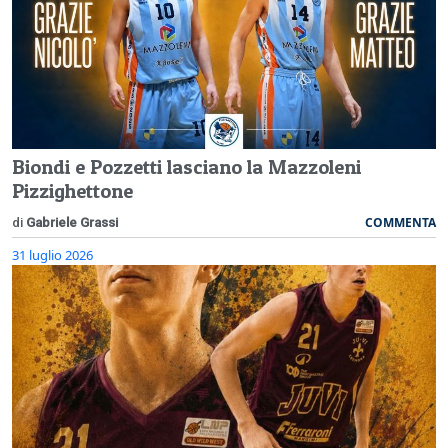
Biondi e Pozzetti lasciano la Mazzoleni
Pizzighettone
COMMENTA
di
Gabriele Grassi
31 luglio 2026