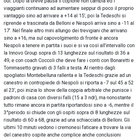
out. Dopo la breve pausa il copione non cambia ed i
viaggianti continuano ad aumentare seppur di poco il proprio
vantaggio sino ad arrivare a +14 al 15’, poi la Tedeschi si
riprende e trascinata da Belloni e Nespoli arriva sino a -11 al
17’. Nel finale altro mini allungo dei trevigiani che arrivano
sino a +16, ma sul capovolgimento di fronte è ancora
Nespoli a tenere in partita i suoi e si va così all’intervallo con
la Innovo Group sopra di 13 lunghezze sul risultato di 36 a
49, e con coach Coccoli che deve fare i conti con Bonaretti e
Tommasetto gravati di 3 falli a testa. Al rientro dagli
spogliatoi Montebelluna rallenta e la Tedeschi grazie ad un
canestro in contropiede di Nespoli si riporta a -7 sul 45 a 52
al 23’, poi inizia lo show della coppia arbitrale che punisce i
padroni di casa con diversi falli (15 a 3 ndr), ma nonostante
tutto rimane ancora in partita riportandosi sino a -6, mentre il
3°periodo si chiude con gli ospiti sopra di 8 lunghezze sul
risultato di 60 a 68, grazie ad una schiacciata di Belloni. Gli
ultimi 10 minuti vedono i cremonesi faticare a trovare la via
del canestro ospite anche complice anche conclusioni