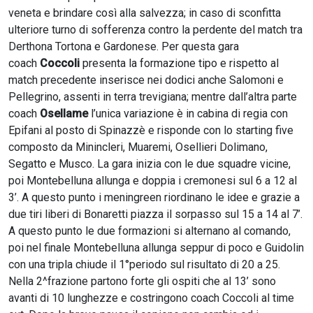
veneta e brindare così alla salvezza; in caso di sconfitta
ulteriore turno di sofferenza contro la perdente del match tra
Derthona Tortona e Gardonese. Per questa gara
coach
Coccoli
presenta la formazione tipo e rispetto al
match precedente inserisce nei dodici anche Salomoni e
Pellegrino, assenti in terra trevigiana; mentre dall’altra parte
coach
Osellame
l’unica variazione è in cabina di regia con
Epifani al posto di Spinazzè e risponde con lo starting five
composto da Minincleri, Muaremi, Osellieri Dolimano,
Segatto e Musco. La gara inizia con le due squadre vicine,
poi Montebelluna allunga e doppia i cremonesi sul 6 a 12 al
3’. A questo punto i meningreen riordinano le idee e grazie a
due tiri liberi di Bonaretti piazza il sorpasso sul 15 a 14 al 7’.
A questo punto le due formazioni si alternano al comando,
poi nel finale Montebelluna allunga seppur di poco e Guidolin
con una tripla chiude il 1°periodo sul risultato di 20 a 25.
Nella 2^frazione partono forte gli ospiti che al 13’ sono
avanti di 10 lunghezze e costringono coach Coccoli al time