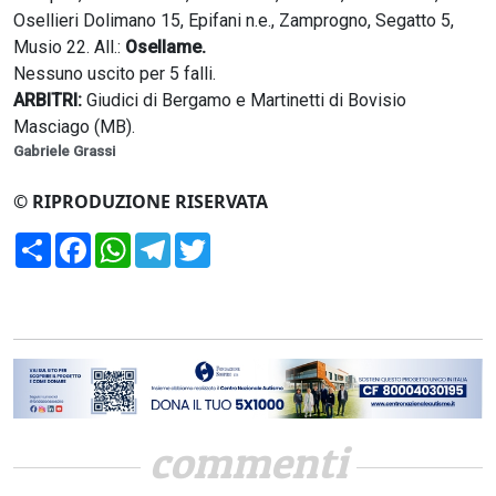
Osellieri Dolimano 15, Epifani n.e., Zamprogno, Segatto 5,
Musio 22. All.:
Osellame.
Nessuno uscito per 5 falli.
ARBITRI:
Giudici di Bergamo e Martinetti di Bovisio
Masciago (MB).
Gabriele Grassi
© RIPRODUZIONE RISERVATA
Condividi
Facebook
WhatsApp
Telegram
Twitter
commenti