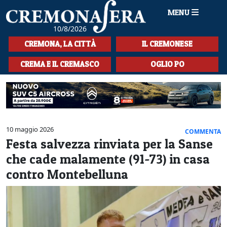
MENU
10/8/2026
HOME
CREMONA, LA CITTÀ
IL CREMONESE
CRONACA
CREMA E IL CREMASCO
OGLIO PO
SPORT
LA MUSICA
CULTURA
10 maggio 2026
COMMENTA
Festa salvezza rinviata per la Sanse
LA STORIA
che cade malamente (91-73) in casa
SPETTACOLI
contro Montebelluna
L'EDITORIALE
SEZIONI