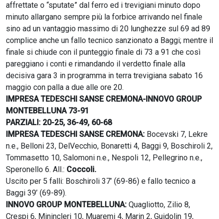
affrettate o “sputate” dal ferro ed i trevigiani minuto dopo
minuto allargano sempre più la forbice arrivando nel finale
sino ad un vantaggio massimo di 20 lunghezze sul 69 ad 89
complice anche un fallo tecnico sanzionato a Baggi; mentre il
finale si chiude con il punteggio finale di 73 a 91 che così
pareggiano i conti e rimandando il verdetto finale alla
decisiva gara 3 in programma in terra trevigiana sabato 16
maggio con palla a due alle ore 20.
IMPRESA TEDESCHI SANSE CREMONA-INNOVO GROUP
MONTEBELLUNA 73-91
PARZIALI: 20-25, 36-49, 60-68
IMPRESA TEDESCHI SANSE CREMONA:
Bocevski 7, Lekre
n.e., Belloni 23, DelVecchio, Bonaretti 4, Baggi 9, Boschiroli 2,
Tommasetto 10, Salomoni n.e., Nespoli 12, Pellegrino n.e.,
Speronello 6. All.:
Coccoli.
Uscito per 5 falli: Boschiroli 37’ (69-86) e fallo tecnico a
Baggi 39’ (69-89).
INNOVO GROUP MONTEBELLUNA:
Quagliotto, Zilio 8,
Crespi 6, Minincleri 10, Muaremi 4, Marin 2, Guidolin 19,