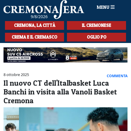
MENU
9/8/2026
HOME
CREMONA, LA CITTÀ
IL CREMONESE
CRONACA
CREMA E IL CREMASCO
OGLIO PO
SPORT
LA MUSICA
CULTURA
8 ottobre 2025
COMMENTA
Il nuovo CT dell'Italbasket Luca
LA STORIA
Banchi in visita alla Vanoli Basket
SPETTACOLI
Cremona
L'EDITORIALE
SEZIONI