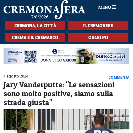
MENU
7/8/2026
HOME
CREMONA, LA CITTÀ
IL CREMONESE
CRONACA
CREMA E IL CREMASCO
OGLIO PO
SPORT
LA MUSICA
CULTURA
1 agosto 2024
COMMENTA
Jary Vanderputte; "Le sensazioni
LA STORIA
sono molto positive, siamo sulla
SPETTACOLI
strada giusta"
L'EDITORIALE
SEZIONI