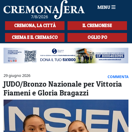
MENU
7/8/2026
HOME
CREMONA, LA CITTÀ
IL CREMONESE
CRONACA
CREMA E IL CREMASCO
OGLIO PO
SPORT
LA MUSICA
CULTURA
29 giugno 2026
COMMENTA
JUDO/Bronzo Nazionale per Vittoria
LA STORIA
Fiameni e Gloria Bragazzi
SPETTACOLI
L'EDITORIALE
SEZIONI