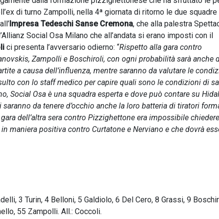
gamente dalla formazione pizzighettonese che ha sfruttato le p
’ex di turno Zampolli, nella 4ª giornata di ritorno le due squadre
ll’
Impresa Tedeschi Sanse Cremona
, che alla palestra Spetta
l’Allianz Social Osa Milano che all’andata si erano imposti con il
li
ci presenta l’avversario odierno: “
Rispetto alla gara contro
anovskis, Zampolli e Boschiroli, con ogni probabilità sarà anche 
rtite a causa dell’influenza, mentre saranno da valutare le condiz
sulto con lo staff medico per capire quali sono le condizioni di sa
erno, Social Osa è una squadra esperta e dove può contare su Hida
saranno da tenere d’occhio anche la loro batteria di tiratori form
a gara dell’altra sera contro Pizzighettone era impossibile chiedere
ra in maniera positiva contro Curtatone e Nerviano e che dovrà ess
delli, 3 Turin, 4 Belloni, 5 Galdiolo, 6 Del Cero, 8 Grassi, 9 Boschir
lo, 55 Zampolli. All.: Coccoli.