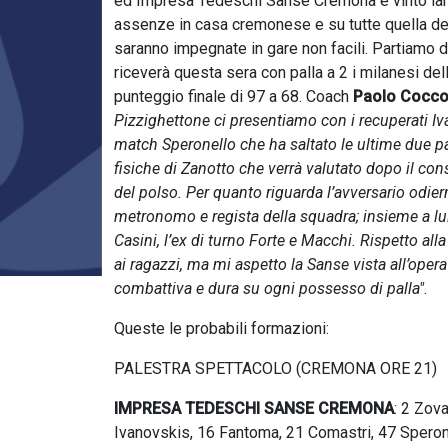
ed Impresa Tedeschi Sanse Cremona e vinto lar
assenze in casa cremonese e su tutte quella dell
saranno impegnate in gare non facili. Partiamo da
riceverà questa sera con palla a 2 i milanesi del
punteggio finale di 97 a 68. Coach
Paolo Cocco
Pizzighettone ci presentiamo con i recuperati Iv
match Speronello che ha saltato le ultime due pa
fisiche di Zanotto che verrà valutato dopo il con
del polso. Per quanto riguarda l’avversario odi
metronomo e regista della squadra; insieme a lui 
Casini, l’ex di turno Forte e Macchi. Rispetto all
ai ragazzi, ma mi aspetto la Sanse vista all’ope
combattiva e dura su ogni possesso di palla"
.
Queste le probabili formazioni:
PALESTRA SPETTACOLO (CREMONA ORE 21)
IMPRESA TEDESCHI SANSE CREMONA
: 2 Zova
Ivanovskis, 16 Fantoma, 21 Comastri, 47 Speronel