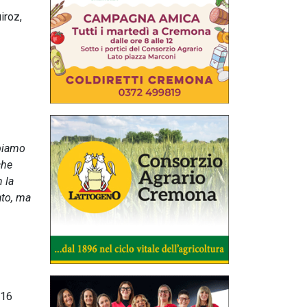
iroz,
biamo
che
 la
ato, ma
 16