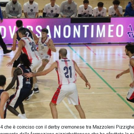
024 che è coinciso con il derby cremonese tra Mazzoleni Pizzigh