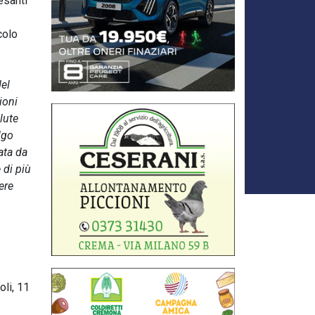
esanti
colo
del
ioni
lute
lgo
ata da
 di più
ere
oli, 11