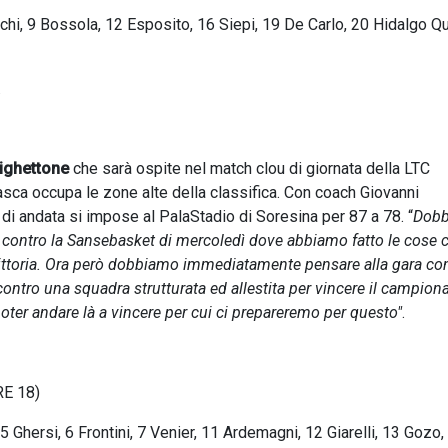
cchi, 9 Bossola, 12 Esposito, 16 Siepi, 19 De Carlo, 20 Hidalgo Qu
.
ighettone
che sarà ospite nel match clou di giornata della LTC
sca occupa le zone alte della classifica. Con coach Giovanni
di andata si impose al PalaStadio di Soresina per 87 a 78. “
Dob
to contro la Sansebasket di mercoledì dove abbiamo fatto le cose 
ttoria. Ora però dobbiamo immediatamente pensare alla gara con
 contro una squadra strutturata ed allestita per vincere il campion
ter andare là a vincere per cui ci prepareremo per questo"
.
E 18)
, 5 Ghersi, 6 Frontini, 7 Venier, 11 Ardemagni, 12 Giarelli, 13 Gozo,