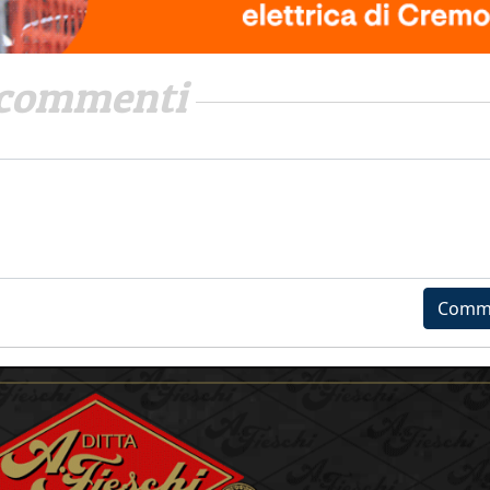
commenti
Comm