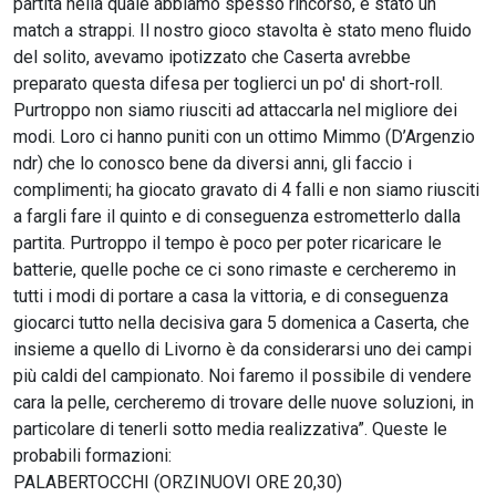
partita nella quale abbiamo spesso rincorso, è stato un
match a strappi. Il nostro gioco stavolta è stato meno fluido
del solito, avevamo ipotizzato che Caserta avrebbe
preparato questa difesa per toglierci un po' di short-roll.
Purtroppo non siamo riusciti ad attaccarla nel migliore dei
modi. Loro ci hanno puniti con un ottimo Mimmo (D’Argenzio
ndr) che lo conosco bene da diversi anni, gli faccio i
complimenti; ha giocato gravato di 4 falli e non siamo riusciti
a fargli fare il quinto e di conseguenza estrometterlo dalla
partita. Purtroppo il tempo è poco per poter ricaricare le
batterie, quelle poche ce ci sono rimaste e cercheremo in
tutti i modi di portare a casa la vittoria, e di conseguenza
giocarci tutto nella decisiva gara 5 domenica a Caserta, che
insieme a quello di Livorno è da considerarsi uno dei campi
più caldi del campionato. Noi faremo il possibile di vendere
cara la pelle, cercheremo di trovare delle nuove soluzioni, in
particolare di tenerli sotto media realizzativa”. Queste le
probabili formazioni:
PALABERTOCCHI (ORZINUOVI ORE 20,30)