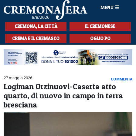
MENU
8/8/2026
HOME
CREMONA, LA CITTÀ
IL CREMONESE
CRONACA
CREMA E IL CREMASCO
OGLIO PO
SPORT
LA MUSICA
CULTURA
27 maggio 2026
COMMENTA
Logiman Orzinuovi-Caserta atto
LA STORIA
quarto, di nuovo in campo in terra
SPETTACOLI
bresciana
L'EDITORIALE
SEZIONI