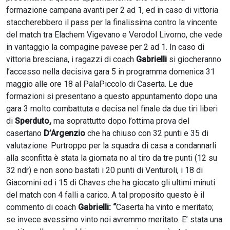
formazione campana avanti per 2 ad 1, ed in caso di vittoria
staccherebbero il pass per la finalissima contro la vincente
del match tra Elachem Vigevano e Verodol Livorno, che vede
in vantaggio la compagine pavese per 2 ad 1. In caso di
vittoria bresciana, i ragazzi di coach
Gabrielli
si giocheranno
l’accesso nella decisiva gara 5 in programma domenica 31
maggio alle ore 18 al PalaPiccolo di Caserta. Le due
formazioni si presentano a questo appuntamento dopo una
gara 3 molto combattuta e decisa nel finale da due tiri liberi
di
Sperduto,
ma soprattutto dopo l’ottima prova del
casertano
D’Argenzio
che ha chiuso con 32 punti e 35 di
valutazione. Purtroppo per la squadra di casa a condannarli
alla sconfitta è stata la giornata no al tiro da tre punti (12 su
32 ndr) e non sono bastati i 20 punti di Venturoli, i 18 di
Giacomini ed i 15 di Chaves che ha giocato gli ultimi minuti
del match con 4 falli a carico. A tal proposito questo è il
commento di coach
Gabrielli: “
Caserta ha vinto e meritato;
se invece avessimo vinto noi avremmo meritato. E’ stata una