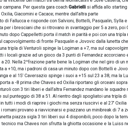
vo la vincente del match tra Gema Montecatini e Juve Caserta, che
ne campana. Per questa gara coach
Gabrielli
si affida allo starting
Oxilia, Giacomini e Cacace; mentre dall’altra parte
o di Fallucca e risponde con Salvioni, Bottelli, Pasqualin, Sylla e
ita per i bresciani che si ritrovano in svantaggio per 5 a zero, poi 
uto dopo Cappelletti porta il match in parità e poi con una tripla 
sul capovolgimento di fronte Pasqualin e Jovovic dalla lunetta ch
le una tripla di Venturoli spinge la Logiman a +7, ma sul capovolgi
i i locali grazie ad un gioco da 3 punti di Fernandez accorciano e
6 a 20. Nella 2^frazione parte bene la Logiman che nel giro di un 
ta a +10, ma i padroni di casa un minuto dopo con Bottelli e Jovo
unga e al 15’ Caversazio spinge i suoi a +15 sul 23 a 38, ma la L
porta a -8 prima che Chaves ed Oxilia riportano gli orceani sopra
turoli con 3 tiri liberi e dall’altra Fernandez mandano le squadre 
 sul punteggio di 38 a 51. Al rientro dagli spogliatoi una tripla di
utti i modi di riaprire i giochi ma senza riuscirvi e al 27’ Oxilia s
i romani provano a riavvicinarsi e piazzano un minibreak di 7 a 
unetta piazza sigla 3 tiri liberi sui 4 disponibili, poco dopo la tern
lo tecnico ma Chaves non sfrutta la ghiotta occasione e la Luiss n