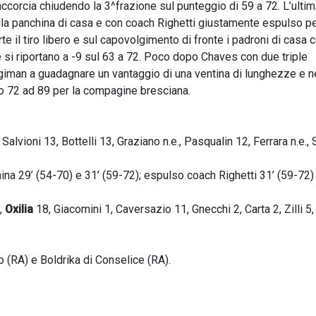
accorcia chiudendo la 3^frazione sul punteggio di 59 a 72. L’ulti
alla panchina di casa e con coach Righetti giustamente espulso p
 il tiro libero e sul capovolgimento di fronte i padroni di casa 
 si riportano a -9 sul 63 a 72. Poco dopo Chaves con due triple
giman a guadagnare un vantaggio di una ventina di lunghezze e n
ivo 72 ad 89 per la compagine bresciana.
alvioni 13, Bottelli 13, Graziano n.e., Pasqualin 12, Ferrara n.e., S
china 29’ (54-70) e 31’ (59-72); espulso coach Righetti 31’ (59-72)
,
Oxilia
18, Giacomini 1, Caversazio 11, Gnecchi 2, Carta 2, Zilli 5,
 (RA) e Boldrika di Conselice (RA).