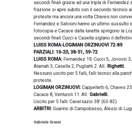
secondi finali grazie ad una tripla di Fernandez 
frazione si apre subito con il secondo tecnico 
proteste ma ancora una volta Chaves non converte
Fernandez e Salvioni hanno un ultimo sussulto e
fotocopia e Cacace dalla lunetta spingono la Lo
secondi finali Cucci e Casella siglano il definit
LUISS ROMA-LOGIMAN ORZINUOVI 72-89
PARZIALI: 16-20, 38-51, 59-72
LUISS ROMA:
Fernandez 19, Cucci 5, Jovovic 3, S
Atamah 3, Casella 2, Pugliatti 2. All.:
Righetti.
Nessuno uscito per 5 falli, falli tecnici alla pan
proteste.
LOGIMAN ORZINUOVI:
Cappelletti 6, Chaves 25
Cacace 8, Venturoli 11. All.:
Gabrielli.
Uscito per 5 falli: Caversazio 38’ (63-82).
ARBITRI:
Guarino di Campobasso, Alessi di Lugo
Gabriele Grassi