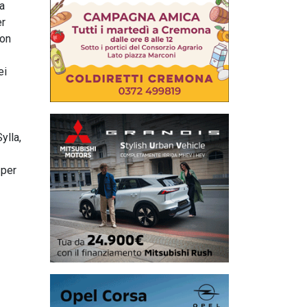
ma
er
con
ei
ylla,
 per