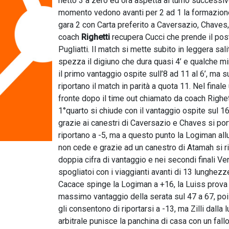
netto 3 a zero ed ora aspetta al turno successi
momento vedono avanti per 2 ad 1 la formazio
gara 2 con Carta preferito a Caversazio, Chaves, 
coach
Righetti
recupera Cucci che prende il post
Pugliatti. Il match si mette subito in leggera sal
spezza il digiuno che dura quasi 4’ e qualche min
il primo vantaggio ospite sull’8 ad 11 al 6’, ma 
riportano il match in parità a quota 11. Nel fina
fronte dopo il time out chiamato da coach Righett
1°quarto si chiude con il vantaggio ospite sul 1
grazie ai canestri di Caversazio e Chaves si por
riportano a -5, ma a questo punto la Logiman all
non cede e grazie ad un canestro di Atamah si ri
doppia cifra di vantaggio e nei secondi finali Ven
spogliatoi con i viaggianti avanti di 13 lunghezze
Cacace spinge la Logiman a +16, la Luiss prova in t
massimo vantaggio della serata sul 47 a 67, poi 
gli consentono di riportarsi a -13, ma Zilli dalla l
arbitrale punisce la panchina di casa con un fal