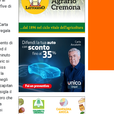
 al
 five di
Carta
regala
e
mento di
d il
minuto
vic si
uiss
 la
negli
 capitan
igla il
zero che
a
ei