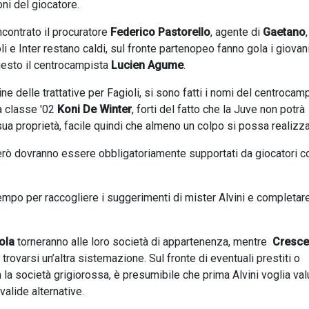
oni del giocatore.
incontrato il procuratore
Federico Pastorello
, agente di
Gaetano
,
li e Inter restano caldi, sul fronte partenopeo fanno gola i giovan
hiesto il centrocampista
Lucien Agume
.
e delle trattative per Fagioli, si sono fatti i nomi del centrocam
a classe '02
Koni De Winter
, forti del fatto che la Juve non potrà
 sua proprietà, facile quindi che almeno un colpo si possa realizza
 però dovranno essere obbligatoriamente supportati da giocatori c
empo per raccogliere i suggerimenti di mister Alvini e completar
ola
torneranno alle loro società di appartenenza, mentre
Cresce
trovarsi un’altra sistemazione. Sul fronte di eventuali prestiti o
n la società grigiorossa, è presumibile che prima Alvini voglia val
valide alternative.