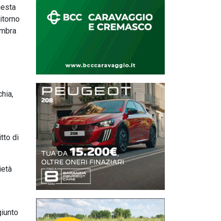
uesta
ritorno
embra
hia,
tto di
ietà
giunto