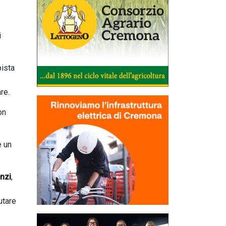
i
pista
re.
on
e un
nzi
,
utare