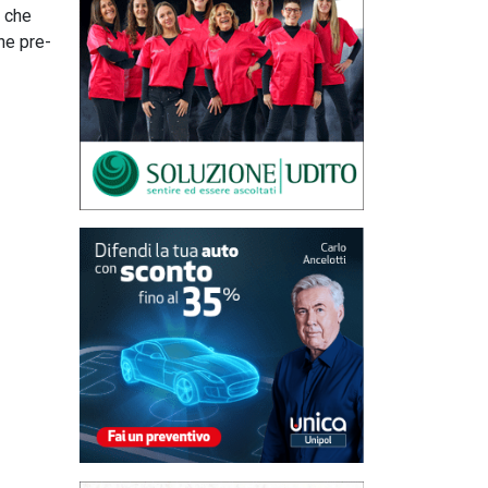
e che
one pre-