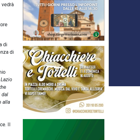
e vedrà
tore
a di
enza di
nio
a Lazio
che
 dal
 alla
ce. Il