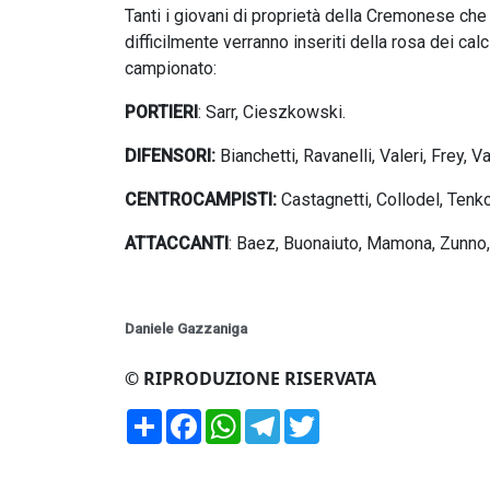
Tanti i giovani di proprietà della Cremonese che
difficilmente verranno inseriti della rosa dei cal
campionato:
PORTIERI
: Sarr, Cieszkowski.
DIFENSORI:
Bianchetti, Ravanelli, Valeri, Frey, 
CENTROCAMPISTI:
Castagnetti, Collodel, Tenkor
ATTACCANTI
: Baez, Buonaiuto, Mamona, Zunno, P
Daniele Gazzaniga
© RIPRODUZIONE RISERVATA
Condividi
Facebook
WhatsApp
Telegram
Twitter