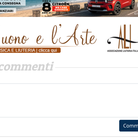
commenti
Comm