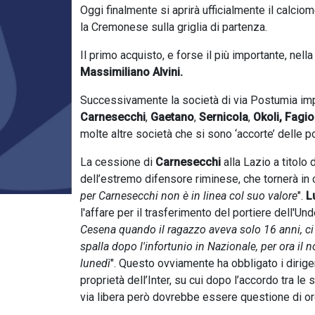
Oggi finalmente si aprirà ufficialmente il calc
la Cremonese sulla griglia di partenza.
Il primo acquisto, e forse il più importante, nel
Massimiliano Alvini.
Successivamente la società di via Postumia impeg
Carnesecchi
,
Gaetano
,
Sernicola
,
Okoli,
Fagiol
molte altre società che si sono ‘accorte’ delle po
La cessione di
Carnesecchi
alla Lazio a titolo 
dell’estremo difensore riminese, che tornerà in
per Carnesecchi non è in linea col suo valore
".
Lu
l'affare per il trasferimento del portiere dell'Unde
Cesena quando il ragazzo aveva solo 16 anni, ci 
spalla dopo l'infortunio in Nazionale, per ora il n
lunedì
". Questo ovviamente ha obbligato i dirigen
proprietà dell’Inter, su cui dopo l’accordo tra le 
via libera però dovrebbe essere questione di or