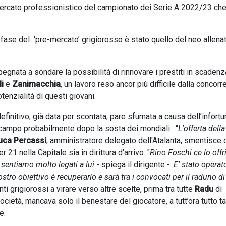
iomercato professionistico del campionato dei Serie A 2022/23 ch
la fase del ‘pre-mercato’ grigiorosso è stato quello del neo allena
nata a sondare la possibilità di rinnovare i prestiti in scadenz
i
e
Zanimacchia
, un lavoro reso ancor più difficile dalla concorr
tenzialità di questi giovani.
definitivo, già data per scontata, pare sfumata a causa dell’infortu
 campo probabilmente dopo la sosta dei mondiali. "
L'offerta dell
ca Percassi
, amministratore delegato dell'Atalanta, smentisce 
r 21 nella Capitale sia in dirittura d'arrivo. "
Rino Foschi ce lo offrì
sentiamo molto legati a lui
- spiega il dirigente -.
E' stato operato
ostro obiettivo è recuperarlo e sarà tra i convocati per il raduno di
ti grigiorossi a virare verso altre scelte, prima tra tutte
Radu
di
società, mancava solo il benestare del giocatore, a tutt’ora tutto ta
e.