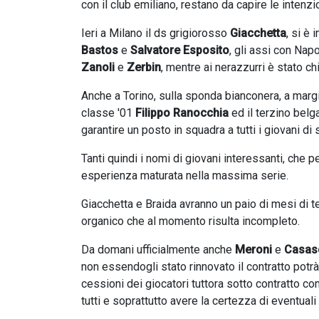
con il club emiliano, restano da capire le intenzi
Ieri a Milano il ds grigiorosso
Giacchetta
, si è 
Bastos
e
Salvatore Esposito
, gli assi con Napo
Zanoli
e
Zerbin
, mentre ai nerazzurri è stato c
Anche a Torino, sulla sponda bianconera, a margin
classe '01
Filippo Ranocchia
ed il terzino belg
garantire un posto in squadra a tutti i giovani di
Tanti quindi i nomi di giovani interessanti, che
esperienza maturata nella massima serie.
Giacchetta e Braida avranno un paio di mesi di t
organico che al momento risulta incompleto.
Da domani ufficialmente anche
Meroni
e
Casas
non essendogli stato rinnovato il contratto potrà 
cessioni dei giocatori tuttora sotto contratto co
tutti e soprattutto avere la certezza di eventuali 