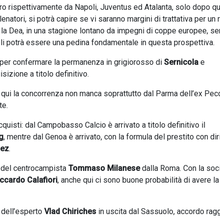
tiro rispettivamente da Napoli, Juventus ed Atalanta, solo dopo q
lenatori, si potrà capire se vi saranno margini di trattativa per un 
 la Dea, in una stagione lontano da impegni di coppe europee, s
li potrà essere una pedina fondamentale in questa prospettiva.
e per confermare la permanenza in grigiorosso di
Sernicola
e
sizione a titolo definitivo.
qui la concorrenza non manca soprattutto dal Parma dell’ex Pecc
lte.
uisti: dal Campobasso Calcio è arrivato a titolo definitivo il
g
, mentre dal Genoa è arrivato, con la formula del prestito con diri
uez
.
e del centrocampista
Tommaso Milanese
dalla Roma. Con la soc
ccardo Calafiori
, anche qui ci sono buone probabilità di avere la
la dell’esperto
Vlad Chiriches
in uscita dal Sassuolo, accordo rag