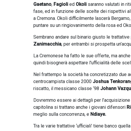
Gaetano
,
Fagioli
ed
Okoli
saranno valutati in ri
fase, ed in funzione delle scelte dei rispettivi al
a Cremona. Okoli difficilmente lascerà Bergamo,
puntare su un ringiovanimento della rosa ed Oko
Sembrano andare sul binario giusto le trattativ
Zanimacchia
, per entrambi si prospetta un’acqui
La Cremonese ha fatto le sue offerte, ma anche 
quindi bisognerà aspettare l'ufficialità delle sce
Nel frattempo la società ha concretizzato due acq
centrocampista classe 2000
Joshua Tenkoran
riscatto, il messicano classe ‘98
Johann Vazq
Dovremmo essere ai dettagli per l’acquisizion
capitolina si trattano anche i giovani difensori
Ri
meglio sulla concorrenza, e
Ndiaye.
Tra le varie trattative ‘ufficiali’ tiene banco quel