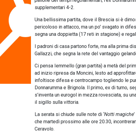
pallone dei tempi regolamentari, l’ex Donnarumma 
supplementari 4-2.
Una bellissima partita, dove il Brescia si è dim
pericoloso in attacco, ma un po' svagato in difes
segna una doppietta (17 reti in stagione) e regal
I padroni di casa partono forte, ma alla prima di
Gallazzi, che segna la rete del vantaggio gelando
Ci pensa Iemmello (gran partita) a metà del primo 
ad inizio ripresa da Moncini, lesto ad approfitta
infoltisce difesa e centrocampo togliendo le pun
Donnarumma e Brignola. Il primo, ex di turno, seg
s’inventa un eurogol in mezza rovesciata, su una p
il sigillo sulla vittoria.
La serata si chiude sulle note di ‘
Notti magiche
’
che martedì prossimo alle ore 20.30, incontreran
Ceravolo.