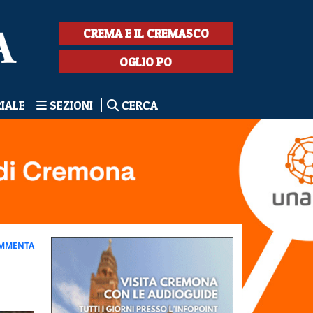
CREMA E IL CREMASCO
OGLIO PO
RIALE
SEZIONI
CERCA
MMENTA