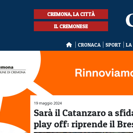
CREMONA, LA CITTÀ
IL CREMONESE
CRONACA
SPORT
LA
19 maggio 2024
Sarà il Catanzaro a sfi
play off: riprende il Bres