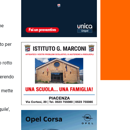
he
to per
o rotto
serendo
’ mette
uile’,