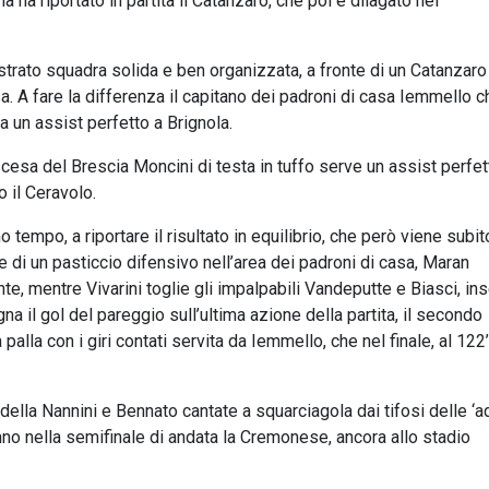
ha riportato in partita il Catanzaro, che poi è dilagato nei
ostrato squadra solida e ben organizzata, a fronte di un Catanzaro
a. A fare la differenza il capitano dei padroni di casa Iemmello c
a un assist perfetto a Brignola.
scesa del Brescia Moncini di testa in tuffo serve un assist perfet
 il Ceravolo.
tempo, a riportare il risultato in equilibrio, che però viene subit
re di un pasticcio difensivo nell’area dei padroni di casa, Maran
te, mentre Vivarini toglie gli impalpabili Vandeputte e Biasci, in
na il gol del pareggio sull’ultima azione della partita, il secondo
alla con i giri contati servita da Iemmello, che nel finale, al 122
 della Nannini e Bennato cantate a squarciagola dai tifosi delle ‘aq
no nella semifinale di andata la Cremonese, ancora allo stadio