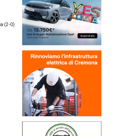
'
ia (2-0)