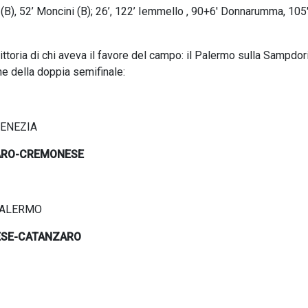
 (B), 52’ Moncini (B); 26’, 122’ Iemmello , 90+6' Donnarumma, 105
vittoria di chi aveva il favore del campo: il Palermo sulla Sampdor
one della doppia semifinale:
VENEZIA
NZARO-CREMONESE
-PALERMO
NESE-CATANZARO