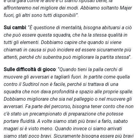
è una gara come le altre e ci siamo riposati bene, la
affronteremo nel migliore dei modi. Abbiamo soltanto Majer
fuori, gli altri sono tutti disponibili”
.
Sui cambi
: “
È questione di mentalità, bisogna abituarsi a ciò
che può essere questa squadra, che ha la stessa qualità in
tutti gli elementi. Dobbiamo capire che quando si viene
chiamati in causa si può incidere ed essere sicuramente più
attenti, perché chi subentra può migliorare la partita stessa”
.
Sulle difficoltà di gioco
: “
Quando tieni la palla cerchi di
muovere gli avversari e tagliarli fuori. In partite come quella
contro il Sudtirol non è facile, perché si trattava di una
squadra che non dava profondità e spazio alle proprie spalle.
Dobbiamo migliorare che sia nel palleggio o nel muovere gli
avversari. Fa parte del percorso, bisogna tener conto che non
c’è stato un precampionato di preparazione che potesse
portare fluidità. A volte siamo stati più bravi a farlo, sabato
magari si è visto meno. Quando invece ci siamo arrivati
siamo stati poco bravi. Sicuramente bisogna essere più bravi