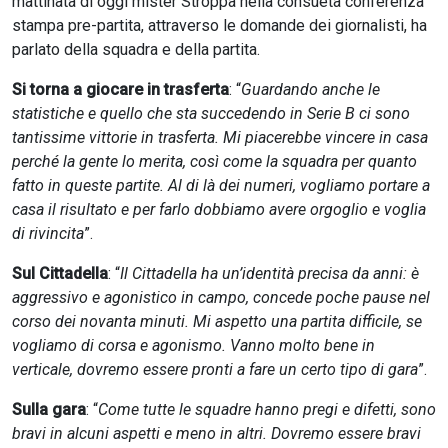
mattinata di oggi mister Stroppa nella consueta conferenza
stampa pre-partita, attraverso le domande dei giornalisti, ha
parlato della squadra e della partita.
Si torna a giocare in trasferta
: “
Guardando anche le
statistiche e quello che sta succedendo in Serie B ci sono
tantissime vittorie in trasferta. Mi piacerebbe vincere in casa
perché la gente lo merita, così come la squadra per quanto
fatto in queste partite. Al di là dei numeri, vogliamo portare a
casa il risultato e per farlo dobbiamo avere orgoglio e voglia
di rivincita
”.
Sul Cittadella
: “
Il Cittadella ha un’identità precisa da anni: è
aggressivo e agonistico in campo, concede poche pause nel
corso dei novanta minuti. Mi aspetto una partita difficile, se
vogliamo di corsa e agonismo. Vanno molto bene in
verticale, dovremo essere pronti a fare un certo tipo di gara
”.
Sulla gara
: “
Come tutte le squadre hanno pregi e difetti, sono
bravi in alcuni aspetti e meno in altri. Dovremo essere bravi