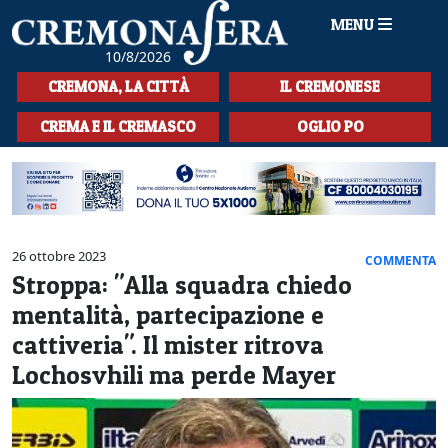
MENU
10/8/2026
HOME
CREMONA, LA CITTÀ
IL CREMONESE
CRONACA
CREMA E IL CREMASCO
OGLIO PO
SPORT
LA MUSICA
CULTURA
26 ottobre 2023
COMMENTA
Stroppa: "Alla squadra chiedo
LA STORIA
mentalità, partecipazione e
SPETTACOLI
cattiveria". Il mister ritrova
Lochosvhili ma perde Mayer
L'EDITORIALE
SEZIONI