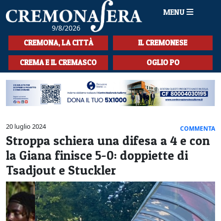
MENU
9/8/2026
HOME
CREMONA, LA CITTÀ
IL CREMONESE
CRONACA
CREMA E IL CREMASCO
OGLIO PO
SPORT
LA MUSICA
CULTURA
20 luglio 2024
COMMENTA
Stroppa schiera una difesa a 4 e con
LA STORIA
la Giana finisce 5-0: doppiette di
SPETTACOLI
Tsadjout e Stuckler
L'EDITORIALE
SEZIONI