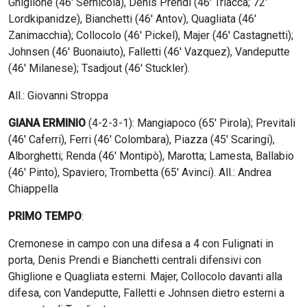
Ghiglione (46′ Sernicola), Denis Prendi (46′ Triacca; 72′
Lordkipanidze), Bianchetti (46′ Antov), Quagliata (46′
Zanimacchia); Collocolo (46′ Pickel), Majer (46′ Castagnetti);
Johnsen (46′ Buonaiuto), Falletti (46′ Vazquez), Vandeputte
(46′ Milanese); Tsadjout (46′ Stuckler).
All.: Giovanni Stroppa
GIANA ERMINIO
(4-2-3-1): Mangiapoco (65′ Pirola); Previtali
(46′ Caferri), Ferri (46′ Colombara), Piazza (45′ Scaringi),
Alborghetti; Renda (46′ Montipò), Marotta; Lamesta, Ballabio
(46′ Pinto), Spaviero; Trombetta (65′ Avinci). All.: Andrea
Chiappella
PRIMO TEMPO
:
Cremonese in campo con una difesa a 4 con Fulignati in
porta, Denis Prendi e Bianchetti centrali difensivi con
Ghiglione e Quagliata esterni. Majer, Collocolo davanti alla
difesa, con Vandeputte, Falletti e Johnsen dietro esterni a