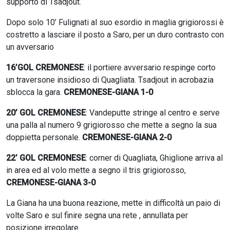
supporto di Tsadjout.
Dopo solo 10’ Fulignati al suo esordio in maglia grigiorossi è
costretto a lasciare il posto a Saro, per un duro contrasto con
un avversario
16’GOL CREMONESE
: il portiere avversario respinge corto
un traversone insidioso di Quagliata. Tsadjout in acrobazia
sblocca la gara.
CREMONESE-GIANA 1-0
20’ GOL CREMONESE
: Vandeputte stringe al centro e serve
una palla al numero 9 grigiorosso che mette a segno la sua
doppietta personale.
CREMONESE-GIANA 2-0
22’ GOL CREMONESE
: corner di Quagliata, Ghiglione arriva al
in area ed al volo mette a segno il tris grigiorosso,
CREMONESE-GIANA 3-0
La Giana ha una buona reazione, mette in difficoltà un paio di
volte Saro e sul finire segna una rete , annullata per
posizione irregolare.