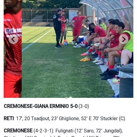
CERCA
CREMONESE-GIANA ERMINIO 5-0
(3-0)
RETI
: 17′, 20 Tsadjout, 23′ Ghiglione, 52′ E 70' Stuckler (C).
CREMONESE
(4-2-3-1): Fulignati (12′ Saro; 72′ Jungdal);