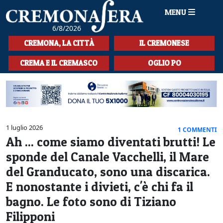
MENU
6/8/2026
HOME
CREMONA, LA CITTÀ
IL CREMONESE
CRONACA
CREMA E IL CREMASCO
OGLIO PO
SPORT
LA MUSICA
CULTURA
1 luglio 2026
1 COMMENTI
Ah ... come siamo diventati brutti! Le
LA STORIA
sponde del Canale Vacchelli, il Mare
SPETTACOLI
del Granducato, sono una discarica.
E nonostante i divieti, c'è chi fa il
L'EDITORIALE
bagno. Le foto sono di Tiziano
SEZIONI
Filipponi