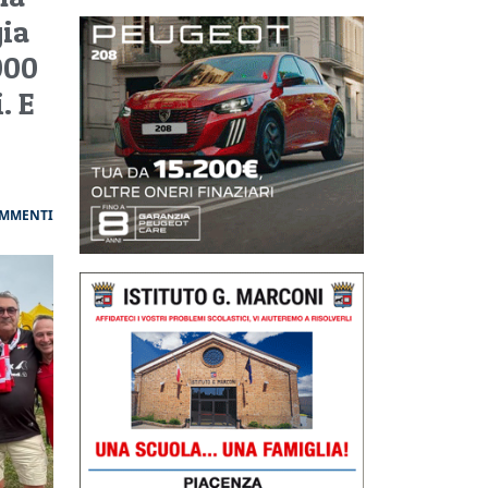
ia
000
. E
OMMENTI