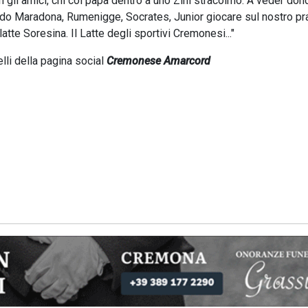
gli amici, chi col papà dentro a uno Zini stracolmo. A veder dond
dendo Maradona, Rumenigge, Socrates, Junior giocare sul nostro pr
 latte Soresina. Il Latte degli sportivi Cremonesi..."
li della pagina social
Cremonese Amarcord