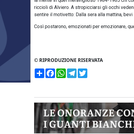
la mente in quel meraviglioso 1984-1985 chi con 
riccioli di Alviero. A stropicciarsi gli occhi ve
sentire il motivetto: Dalla sera alla mattina, bevi
Così postarono, emozionati per emozionare, quel
© RIPRODUZIONE RISERVATA
Condividi
Facebook
WhatsApp
Telegram
Twitter