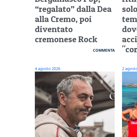
“regalato” dalla Dea
sol
alla Cremo, poi
tem
diventato
dov
cremonese Rock
acc
"co
COMMENTA
4 agosto 2026
2 agost