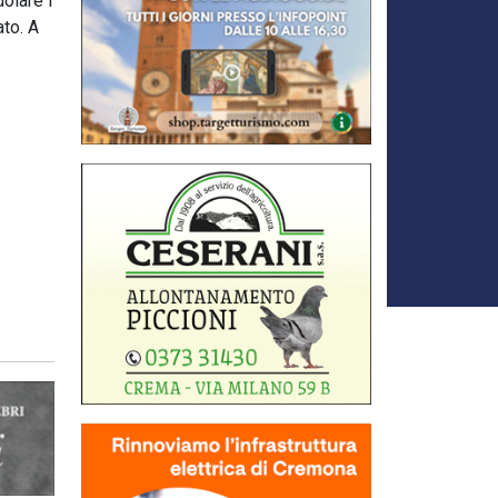
olare i
ato. A