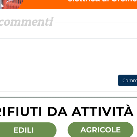
commenti
Comm