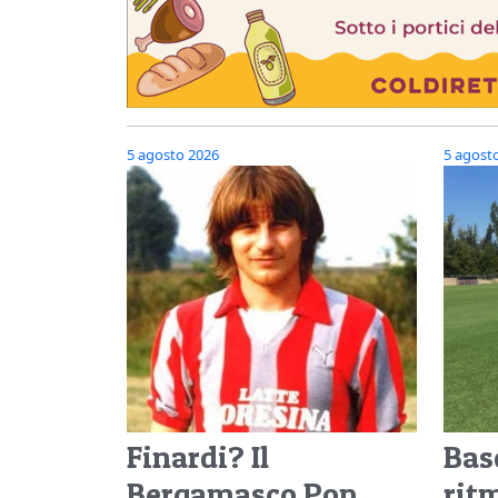
5 agosto 2026
5 agost
Finardi? Il
Basc
Bergamasco Pop,
rit