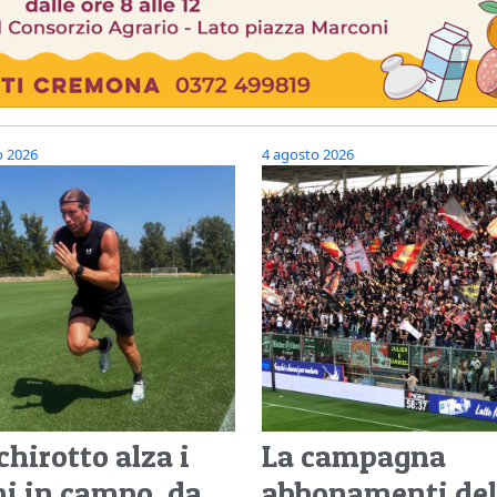
o 2026
4 agosto 2026
hirotto alza i
La campagna
mi in campo, da
abbonamenti del