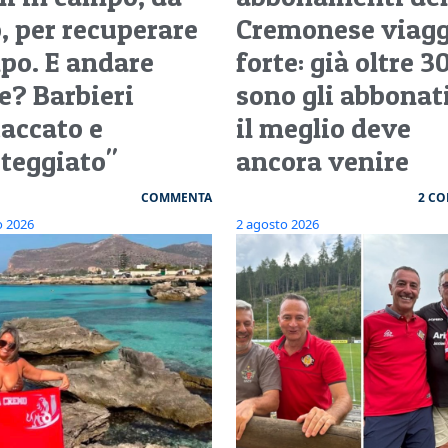
o, per recuperare
Cremonese viagg
po. E andare
forte: già oltre 3
e? Barbieri
sono gli abbonati
iaccato e
il meglio deve
rteggiato"
ancora venire
COMMENTA
2 C
o 2026
2 agosto 2026