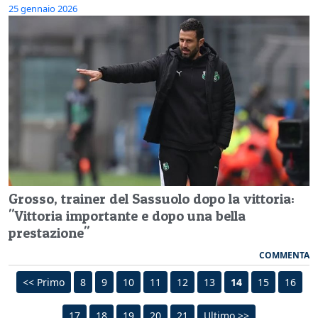
25 gennaio 2026
Grosso, trainer del Sassuolo dopo la vittoria:
"Vittoria importante e dopo una bella
prestazione"
COMMENTA
<< Primo
8
9
10
11
12
13
14
15
16
17
18
19
20
21
Ultimo >>