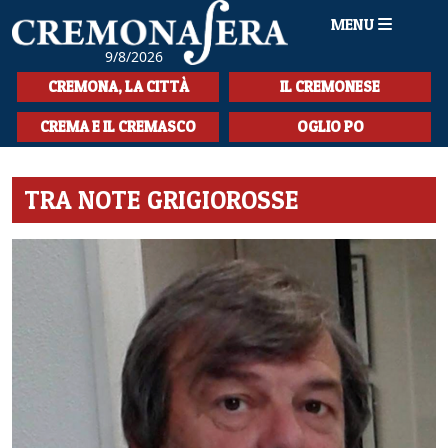
MENU
9/8/2026
HOME
CREMONA, LA CITTÀ
IL CREMONESE
CRONACA
CREMA E IL CREMASCO
OGLIO PO
SPORT
TRA NOTE GRIGIOROSSE
LA MUSICA
CULTURA
LA STORIA
SPETTACOLI
L'EDITORIALE
SEZIONI