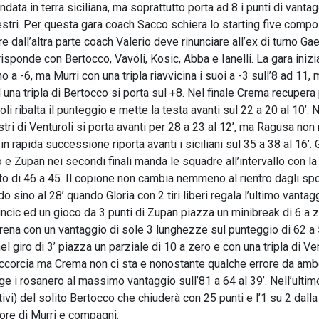
ndata in terra siciliana, ma soprattutto porta ad 8 i punti di vanta
nestri. Per questa gara coach Sacco schiera lo starting five comp
e dall’altra parte coach Valerio deve rinunciare all’ex di turno Ga
risponde con Bertocco, Vavoli, Kosic, Abba e Ianelli. La gara inizi
no a -6, ma Murri con una tripla riavvicina i suoi a -3 sull’8 ad 11,
una tripla di Bertocco si porta sul +8. Nel finale Crema recupera
li ribalta il punteggio e mette la testa avanti sul 22 a 20 al 10’. N
ri di Venturoli si porta avanti per 28 a 23 al 12’, ma Ragusa non
n rapida successione riporta avanti i siciliani sul 35 a 38 al 16’. G
io e Zupan nei secondi finali manda le squadre all’intervallo con la
to di 46 a 45. Il copione non cambia nemmeno al rientro dagli spo
 sino al 28’ quando Gloria con 2 tiri liberi regala l’ultimo vantag
Dincic ed un gioco da 3 punti di Zupan piazza un minibreak di 6 a 
irena con un vantaggio di sole 3 lunghezze sul punteggio di 62 a 
l giro di 3’ piazza un parziale di 10 a zero e con una tripla di Ven
 accorcia ma Crema non ci sta e nonostante qualche errore da amb
inge i rosanero al massimo vantaggio sull’81 a 64 al 39’. Nell’ultim
tivi) del solito Bertocco che chiuderà con 25 punti e l’1 su 2 dalla
vore di Murri e compagni.