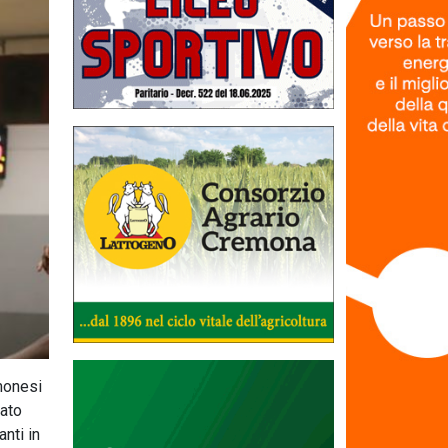
monesi
tato
nti in