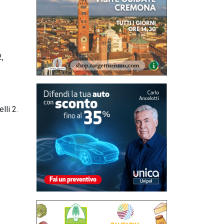
2,
lli 2.