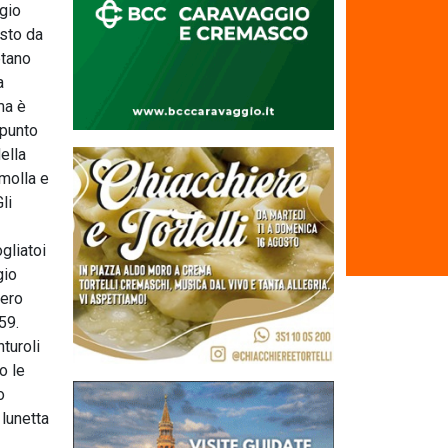
ggio
osto da
etano
a
 ma è
 punto
ella
 molla e
li
gliatoi
gio
zero
59.
turoli
o le
o
 lunetta