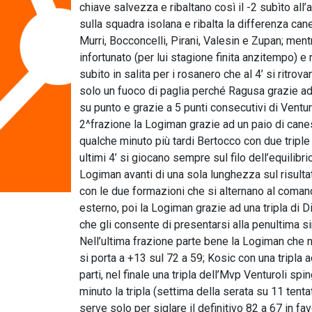
chiave salvezza e ribaltano così il -2 subìto all’a
sulla squadra isolana e ribalta la differenza ca
Murri, Bocconcelli, Pirani, Valesin e Zupan; mentr
infortunato (per lui stagione finita anzitempo) e 
subito in salita per i rosanero che al 4’ si ritrova
solo un fuoco di paglia perché Ragusa grazie ad 
su punto e grazie a 5 punti consecutivi di Venturo
2^frazione la Logiman grazie ad un paio di canest
qualche minuto più tardi Bertocco con due triple i
ultimi 4’ si giocano sempre sul filo dell’equilibr
Logiman avanti di una sola lunghezza sul risulta
con le due formazioni che si alternano al comando
esterno, poi la Logiman grazie ad una tripla di 
che gli consente di presentarsi alla penultima s
Nell’ultima frazione parte bene la Logiman che ne
si porta a +13 sul 72 a 59; Kosic con una tripla
parti, nel finale una tripla dell’Mvp Venturoli sp
minuto la tripla (settima della serata su 11 tenta
serve solo per siglare il definitivo 82 a 67 in fa