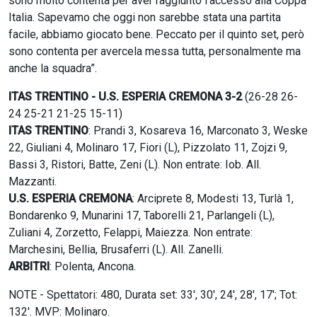
sono molto contenta per aver raggiunto l’accesso alla Coppa
Italia. Sapevamo che oggi non sarebbe stata una partita
facile, abbiamo giocato bene. Peccato per il quinto set, però
sono contenta per avercela messa tutta, personalmente ma
anche la squadra”.
ITAS TRENTINO - U.S. ESPERIA CREMONA 3-2
(26-28 26-
24 25-21 21-25 15-11)
ITAS TRENTINO
: Prandi 3, Kosareva 16, Marconato 3, Weske
22, Giuliani 4, Molinaro 17, Fiori (L), Pizzolato 11, Zojzi 9,
Bassi 3, Ristori, Batte, Zeni (L). Non entrate: Iob. All.
Mazzanti.
U.S. ESPERIA CREMONA
: Arciprete 8, Modesti 13, Turlà 1,
Bondarenko 9, Munarini 17, Taborelli 21, Parlangeli (L),
Zuliani 4, Zorzetto, Felappi, Maiezza. Non entrate:
Marchesini, Bellia, Brusaferri (L). All. Zanelli.
ARBITRI
: Polenta, Ancona.
NOTE - Spettatori: 480, Durata set: 33', 30', 24', 28', 17'; Tot:
132'. MVP: Molinaro.