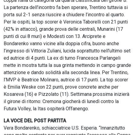
coppa Italia di categoria da quarta classificata del girone B.
La partenza dell’incontro fa ben sperare, Trentino tuttavia si
porta sul 2-1 senza riuscire a chiudere l’incontro al quarto.
Per le ospiti, la top scorer è Veronica Taborelli con 21 punti
(42% in attacco), grande prova delle centrali, Munarini (17
punti di cui 8 muri) e Modesti con 13. Arciprete e
Bondarenko vanno vicine alla doppia cifra, buono anche
l’ingresso di Vittoria Zuliani, lucida soprattutto nell’ultimo set
ed autrice di 4 punti. La ex di turno Francesca Parlangeli
mette in mostra tutta la sua grinta mettendo in campo grande
attenzione e dando solidità alla seconda linea. Per Trentino,
l’MVP è Beatrice Molinaro, autrice di 17 punti. La top scorer
è Emilia Weske con 22 punti, prove concrete anche per
Kosareva (16) e Pizzolato (11). Settimana prossima inizierà
il girone di ritorno: Cremona giocherà di lunedì contro la
Futura Volley, la Itas ospiterà Offanengo.
LA VOCE DEL POST PARTITA
Vera Bondarenko, schiacciatrice U.S. Esperia. “Innanzitutto