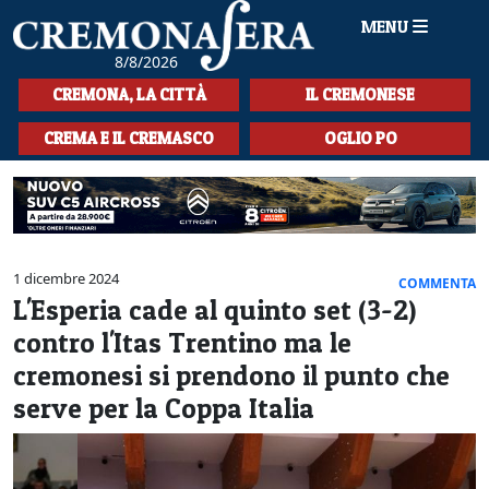
MENU
8/8/2026
HOME
CREMONA, LA CITTÀ
IL CREMONESE
CRONACA
CREMA E IL CREMASCO
OGLIO PO
SPORT
LA MUSICA
CULTURA
1 dicembre 2024
COMMENTA
L'Esperia cade al quinto set (3-2)
LA STORIA
contro l'Itas Trentino ma le
SPETTACOLI
cremonesi si prendono il punto che
serve per la Coppa Italia
L'EDITORIALE
SEZIONI