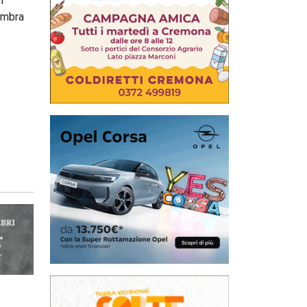
l
ombra