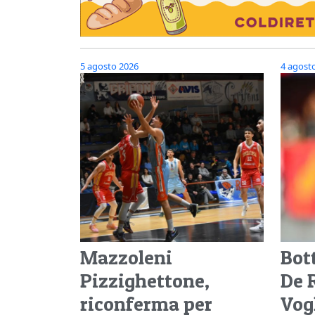
5 agosto 2026
4 agost
Mazzoleni
Bott
Pizzighettone,
De 
riconferma per
Vogl