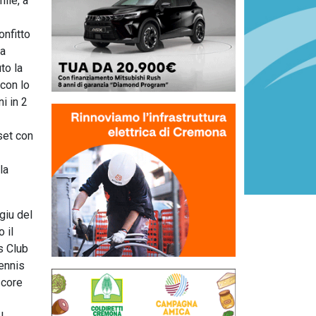
ile, a
onfitto
ra
to la
 con lo
i in 2
set con
la
giu del
 il
s Club
Tennis
score