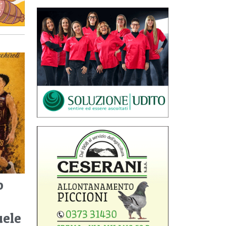
o
uele