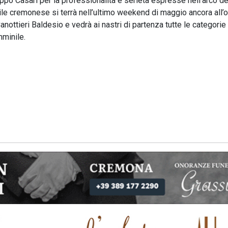
lippo Casari per la professionalità e serietà espresse nell’arco de
le cremonese si terrà nell’ultimo weekend di maggio ancora all’
anottieri Baldesio e vedrà ai nastri di partenza tutte le categorie
mminile.