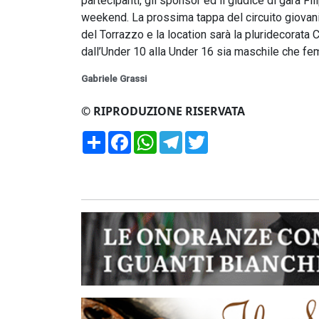
partecipanti, gli sponsor ed il giudice di gara Fi
weekend. La prossima tappa del circuito giovani
del Torrazzo e la location sarà la pluridecorata C
dall’Under 10 alla Under 16 sia maschile che fe
Gabriele Grassi
© RIPRODUZIONE RISERVATA
Condividi
Facebook
WhatsApp
Telegram
Twitter