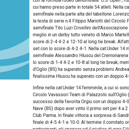
con la formula rodeo denominata “U.S. Open”, ri
cui hanno preso parte in totale 54 atleti. Nella ca
semifinale nella parte alta del tabellone Lorenzo
la testa di serie n.4 Filippo Mariotti del Circol
semifinale Tito Luzi Crivellini dell’Associazion
meglio in un derby tutto veneto di Marco Martelle
score di 2-4 4-2 e 12-10 al long tie break. All’at
set con lo score di 4-2 4-1. Nella cat.Under 14 m
semifinale Alessandro Hluscu del Cremonarena ha
lo score di 1-4 4-2 e 10-8 al long tie break; me
d’Oglio (BS) ha superato senza problemi Andrea 
finalissima Hluscu ha superato con un doppio 4-
Infine nella cat.Under 14 femminile, a cui si sono
Circolo Vavassori Team di Palazzolo sull’Oglio 
successo della favorita Orgiu con un doppio 4-0
Nave (BS) dopo aver vinto il primo set per 4 a 2 
Club Parma. In finale vittoria a sorpresa di San
finale di 4-5 4-1 e 10-0. Al termine il comitato o