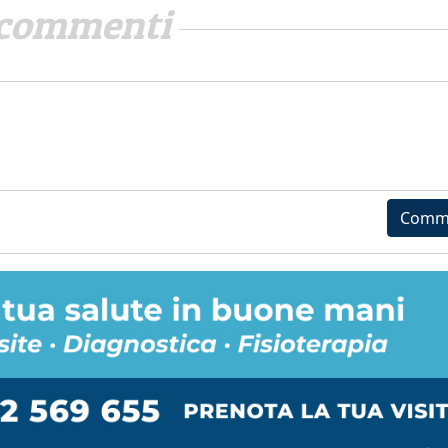
commenti
Comm