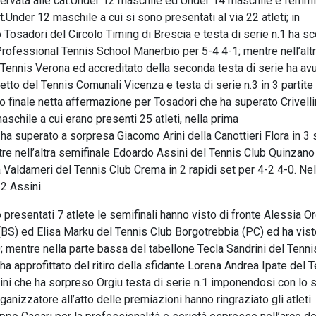
servata alle cat.Under 12 maschile ed Under 14 maschile e femmin
t.Under 12 maschile a cui si sono presentati al via 22 atleti; in
 Tosadori del Circolo Timing di Brescia e testa di serie n.1 ha sc
o Professional Tennis School Manerbio per 5-4 4-1; mentre nell’alt
e Tennis Verona ed accreditato della seconda testa di serie ha avu
tto del Tennis Comunali Vicenza e testa di serie n.3 in 3 partite
to finale netta affermazione per Tosadori che ha superato Crivellin
aschile a cui erano presenti 25 atleti, nella prima
 superato a sorpresa Giacomo Arini della Canottieri Flora in 3 
ntre nell’altra semifinale Edoardo Assini del Tennis Club Quinzano
Valdameri del Tennis Club Crema in 2 rapidi set per 4-2 4-0. Nel
2 Assini.
 presentati 7 atlete le semifinali hanno visto di fronte Alessia Or
(BS) ed Elisa Marku del Tennis Club Borgotrebbia (PC) ed ha visto
; mentre nella parte bassa del tabellone Tecla Sandrini del Tenni
ha approfittato del ritiro della sfidante Lorena Andrea Ipate del 
drini che ha sorpreso Orgiu testa di serie n.1 imponendosi con lo 
rganizzatore all’atto delle premiazioni hanno ringraziato gli atleti