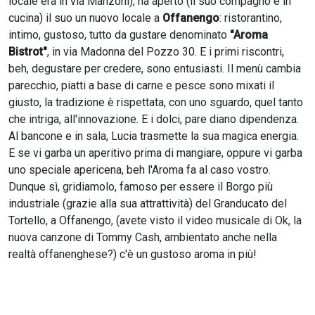
locale era in via Manzoni), ha aperto (il suo compagno è in
cucina) il suo un nuovo locale a
Offanengo
: ristorantino,
intimo, gustoso, tutto da gustare denominato
"Aroma
Bistrot"
, in via Madonna del Pozzo 30. E i primi riscontri,
beh, degustare per credere, sono entusiasti. Il menù cambia
parecchio, piatti a base di carne e pesce sono mixati il
giusto, la tradizione è rispettata, con uno sguardo, quel tanto
che intriga, all'innovazione. E i dolci, pare diano dipendenza.
Al bancone e in sala, Lucia trasmette la sua magica energia.
E se vi garba un aperitivo prima di mangiare, oppure vi garba
uno speciale apericena, beh l'Aroma fa al caso vostro.
Dunque sì, gridiamolo, famoso per essere il Borgo più
industriale (grazie alla sua attrattività) del Granducato del
Tortello, a Offanengo, (avete visto il video musicale di Ok, la
nuova canzone di Tommy Cash, ambientato anche nella
realtà offanenghese?) c'è un gustoso aroma in più!