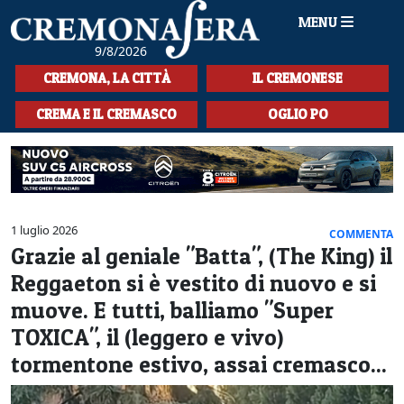
MENU
9/8/2026
HOME
CREMONA, LA CITTÀ
IL CREMONESE
CRONACA
CREMA E IL CREMASCO
OGLIO PO
SPORT
LA MUSICA
CULTURA
1 luglio 2026
COMMENTA
Grazie al geniale "Batta", (The King) il
LA STORIA
Reggaeton si è vestito di nuovo e si
SPETTACOLI
muove. E tutti, balliamo "Super
TOXICA", il (leggero e vivo)
L'EDITORIALE
tormentone estivo, assai cremasco...
SEZIONI