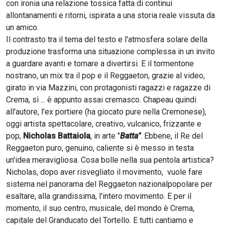
con ironia una relazione tossica fatta di continui
allontanamenti e ritorni, ispirata a una storia reale vissuta da
un amico.
Il contrasto tra il tema del testo e l'atmosfera solare della
produzione trasforma una situazione complessa in un invito
a guardare avanti e tornare a divertirsi. E il tormentone
nostrano, un mix tra il pop e il Reggaeton, grazie al video,
girato in via Mazzini, con protagonisti ragazzi e ragazze di
Crema, sì ... è appunto assai cremasco. Chapeau quindi
all'autore, l'ex portiere (ha giocato pure nella Cremonese),
oggi artista spettacolare, creativo, vulcanico, frizzante e
pop,
Nicholas Battaiola
, in arte "
Batta"
. Ebbene, il Re del
Reggaeton puro, genuino, caliente si è messo in testa
un'idea meravigliosa. Cosa bolle nella sua pentola artistica?
Nicholas, dopo aver risvegliato il movimento, vuole fare
sistema nel panorama del Reggaeton nazionalpopolare per
esaltare, alla grandissima, l'intero movimento. E per il
momento, il suo centro, musicale, del mondo è Crema,
capitale del Granducato del Tortello. E tutti cantiamo e