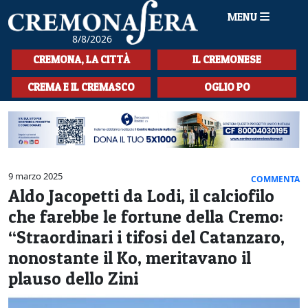
MENU
8/8/2026
HOME
CREMONA, LA CITTÀ
IL CREMONESE
CRONACA
CREMA E IL CREMASCO
OGLIO PO
SPORT
LA MUSICA
CULTURA
9 marzo 2025
COMMENTA
Aldo Jacopetti da Lodi, il calciofilo
LA STORIA
che farebbe le fortune della Cremo:
SPETTACOLI
“Straordinari i tifosi del Catanzaro,
nonostante il Ko, meritavano il
L'EDITORIALE
plauso dello Zini
SEZIONI