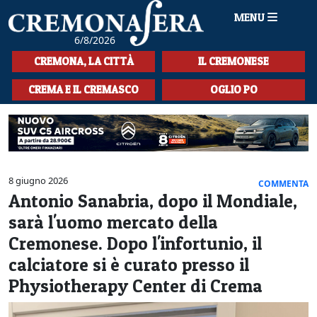
MENU
6/8/2026
HOME
CREMONA, LA CITTÀ
IL CREMONESE
CRONACA
CREMA E IL CREMASCO
OGLIO PO
SPORT
LA MUSICA
CULTURA
8 giugno 2026
COMMENTA
Antonio Sanabria, dopo il Mondiale,
LA STORIA
sarà l'uomo mercato della
SPETTACOLI
Cremonese. Dopo l'infortunio, il
calciatore si è curato presso il
L'EDITORIALE
Physiotherapy Center di Crema
SEZIONI