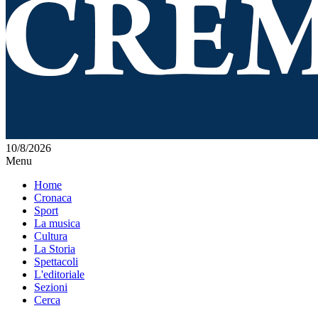
10/8/2026
Menu
Home
Cronaca
Sport
La musica
Cultura
La Storia
Spettacoli
L'editoriale
Sezioni
Cerca