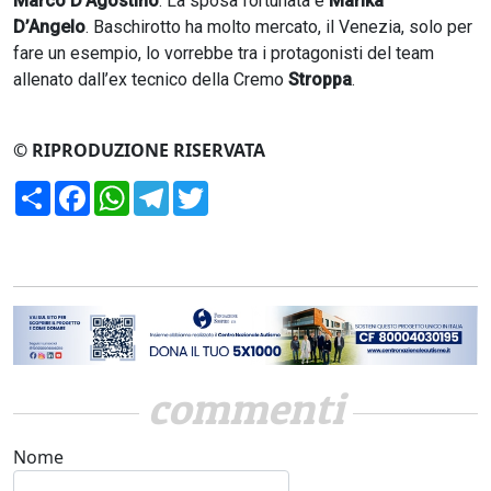
Marco D'Agostino
. La sposa fortunata è
Marika
D’Angelo
. Baschirotto ha molto mercato, il Venezia, solo per
fare un esempio, lo vorrebbe tra i protagonisti del team
allenato dall’ex tecnico della Cremo
Stroppa
.
© RIPRODUZIONE RISERVATA
Condividi
Facebook
WhatsApp
Telegram
Twitter
commenti
Nome