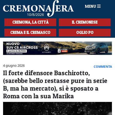
MENU
10/8/2026
HOME
CREMONA, LA CITTÀ
IL CREMONESE
CRONACA
CREMA E IL CREMASCO
OGLIO PO
SPORT
LA MUSICA
CULTURA
4 giugno 2026
COMMENTA
Il forte difensore Baschirotto,
LA STORIA
(sarebbe bello restasse pure in serie
SPETTACOLI
B, ma ha mercato), si è sposato a
Roma con la sua Marika
L'EDITORIALE
SEZIONI