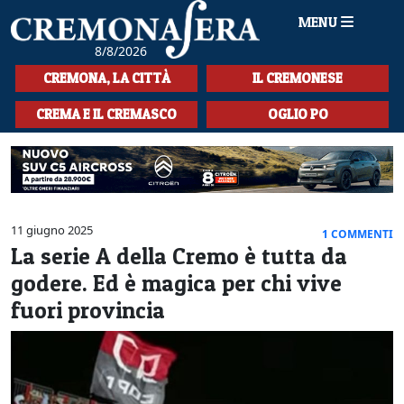
MENU
8/8/2026
HOME
CREMONA, LA CITTÀ
IL CREMONESE
CRONACA
CREMA E IL CREMASCO
OGLIO PO
SPORT
LA MUSICA
CULTURA
11 giugno 2025
1 COMMENTI
La serie A della Cremo è tutta da
LA STORIA
godere. Ed è magica per chi vive
SPETTACOLI
fuori provincia
L'EDITORIALE
SEZIONI