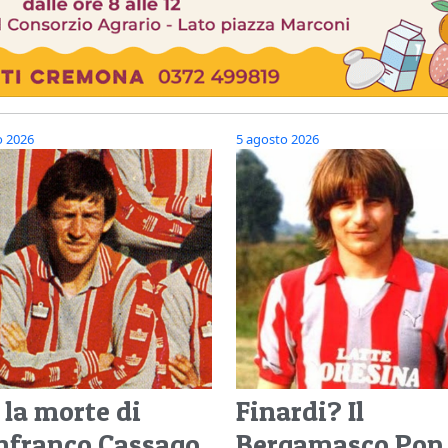
o 2026
5 agosto 2026
 la morte di
Finardi? Il
nfranco Cassago,
Bergamasco Pop