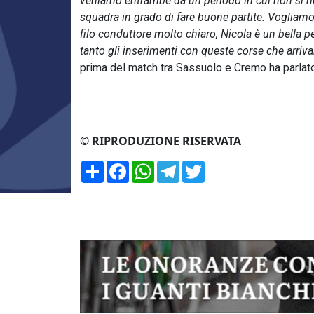
veniamo entrambe da un periodo in cui non si ries
squadra in grado di fare buone partite. Voglia
filo conduttore molto chiaro, Nicola è un bella p
tanto gli inserimenti con queste corse che arriva
prima del match tra Sassuolo e Cremo ha parlato
© RIPRODUZIONE RISERVATA
Condividi
Facebook
WhatsApp
Telegram
Twitter