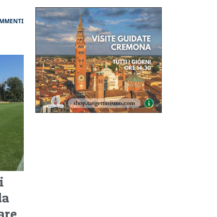
OMMENTI
i
da
are