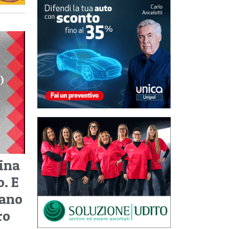
ina
. E
tano
ro