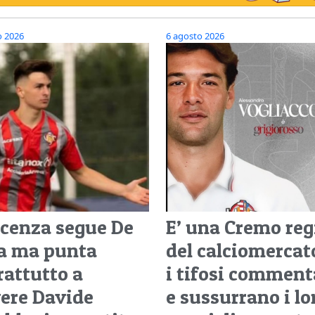
o 2026
6 agosto 2026
Vicenza segue De
E’ una Cremo reg
a ma punta
del calciomercato
rattutto a
i tifosi commen
vere Davide
e sussurrano i lo