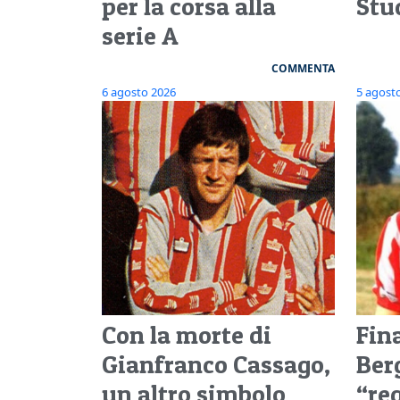
per la corsa alla
Stuc
serie A
COMMENTA
6 agosto 2026
5 agost
Con la morte di
Fina
Gianfranco Cassago,
Ber
un altro simbolo
“re