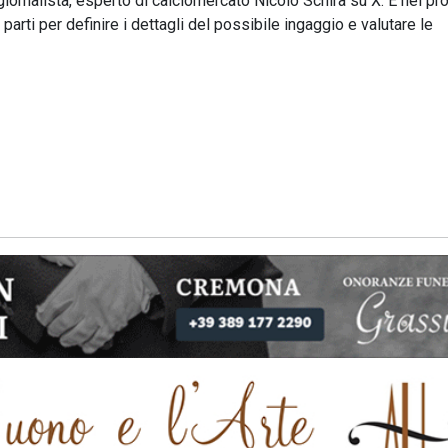
il giornalista, esperto di calciomercato Nicolò Schira su X: E nei p
 parti per definire i dettagli del possibile ingaggio e valutare le