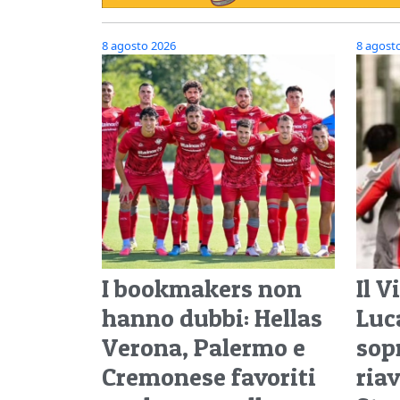
8 agosto 2026
8 agost
I bookmakers non
Il 
hanno dubbi: Hellas
Luc
Verona, Palermo e
sop
Cremonese favoriti
ria