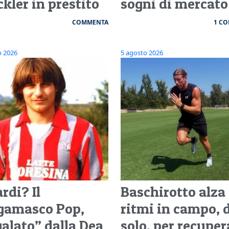
kler in prestito
sogni di mercato
COMMENTA
1 C
o 2026
5 agosto 2026
rdi? Il
Baschirotto alza 
gamasco Pop,
ritmi in campo, 
galato” dalla Dea
solo, per recuper