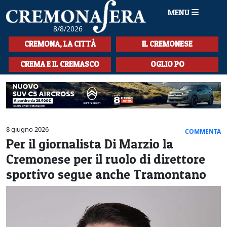
MENU
8/8/2026
HOME
CREMONA, LA CITTÀ
IL CREMONESE
CRONACA
CREMA E IL CREMASCO
OGLIO PO
SPORT
LA MUSICA
CULTURA
8 giugno 2026
COMMENTA
Per il giornalista Di Marzio la
LA STORIA
Cremonese per il ruolo di direttore
SPETTACOLI
sportivo segue anche Tramontano
L'EDITORIALE
SEZIONI