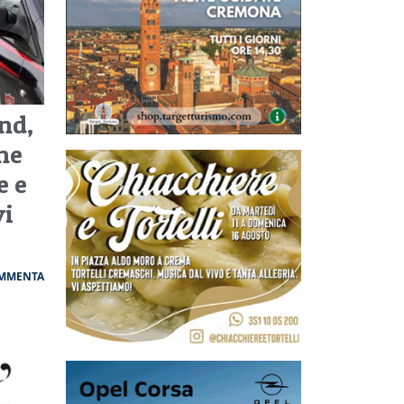
nd,
ne
e e
vi
MMENTA