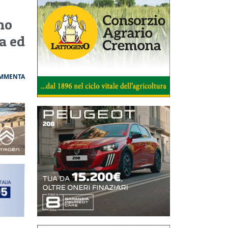
no
a ed
MMENTA