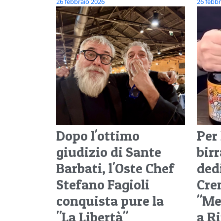
26 febbraio 2026
26 febbr
Dopo l'ottimo
Per
giudizio di Sante
bir
Barbati, l'Oste Chef
dedi
Stefano Fagioli
Cre
conquista pure la
"Me
"La Libertà"
a R