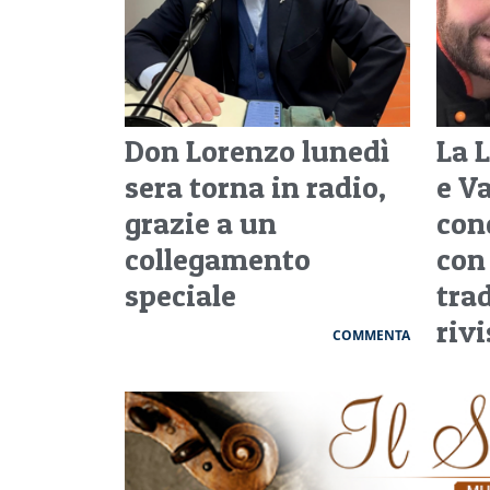
Don Lorenzo lunedì
La 
sera torna in radio,
e V
grazie a un
con
collegamento
con
speciale
tra
riv
COMMENTA