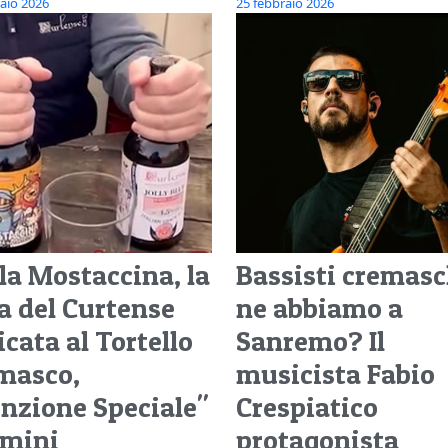
aio 2026
25 febbraio 2026
 la Mostaccina, la
Bassisti cremasc
ra del Curtense
ne abbiamo a
cata al Tortello
Sanremo? Il
masco,
musicista Fabio
nzione Speciale"
Crespiatico
imini
protagonista