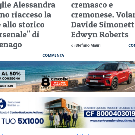
lie Alessandra
cremasco e
no riacceso la
cremonese. Vola
 allo storico
Davide Simonett
rsenale" di
Edwyn Roberts
enago
CO
di
Stefano Mauri
COMMENTA