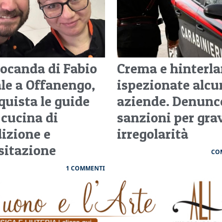
Locanda di Fabio
Crema e hinterla
ale a Offanengo,
ispezionate alcu
quista le guide
aziende. Denunc
 cucina di
sanzioni per gra
dizione e
irregolarità
isitazione
CO
1 COMMENTI