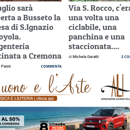
uglio sarà
Via S. Rocco, c'e
perta a Busseto la
una volta una
esa di S.Ignazio
ciclabile, una
oyola.
panchina e una
rgenteria
staccionata....
tinata a Cremona
2 C
di
Michela Garatti
COMMENTA
 Panni