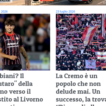
o 2026
23 luglio 2026
biani? Il
La Cremo è un
utaro" della
popolo che non
mo verso il
delude mai. Un
tito al Livorno
successo, la trov