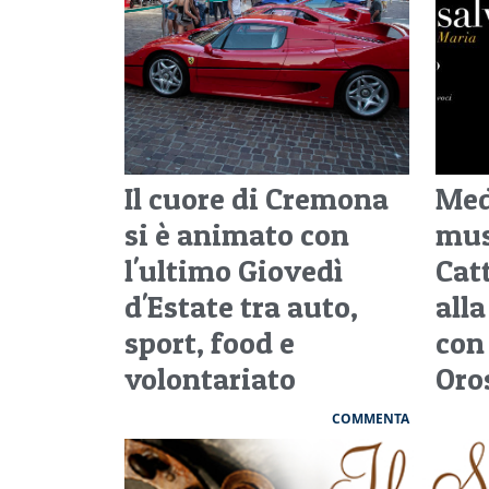
Il cuore di Cremona
Med
si è animato con
mus
l'ultimo Giovedì
Cat
d'Estate tra auto,
all
sport, food e
con
volontariato
Oro
COMMENTA