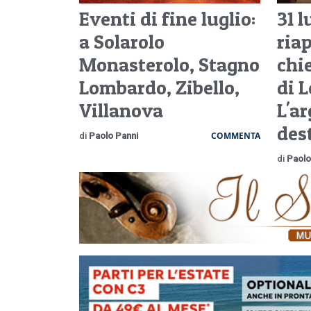
Eventi di fine luglio:
31 l
a Solarolo
ria
Monasterolo, Stagno
chi
Lombardo, Zibello,
di L
Villanova
L'a
des
COMMENTA
di
Paolo Panni
di
Paolo