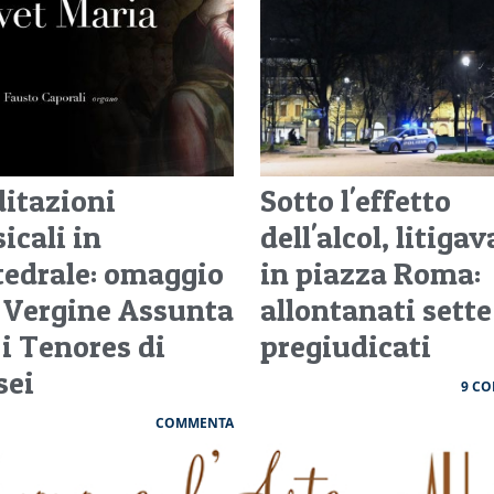
itazioni
Sotto l'effetto
icali in
dell'alcol, litiga
tedrale: omaggio
in piazza Roma:
a Vergine Assunta
allontanati sette
 i Tenores di
pregiudicati
sei
9 C
COMMENTA