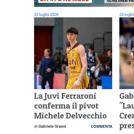
23 luglio 2026
23 lugli
La Juvi Ferraroni
Gab
conferma il pivot
"La
Michele Delvecchio
Cre
pres
COMMENTA
di
Gabriele Grassi