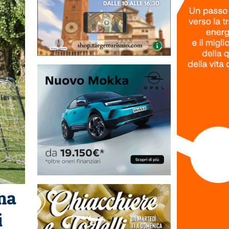
rma
i