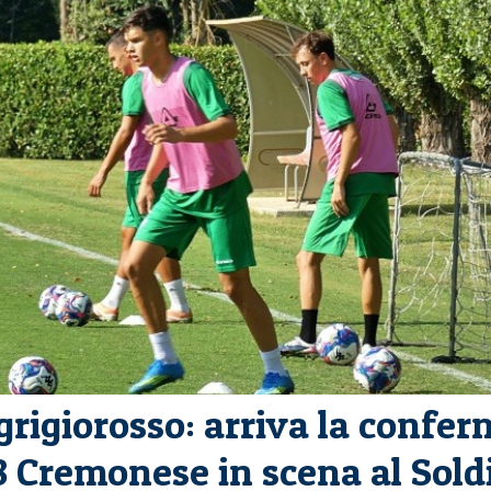
grigiorosso: arriva la confe
8 Cremonese in scena al Sold