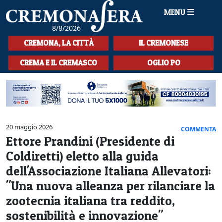
MENU
8/8/2026
HOME
CREMONA, LA CITTÀ
IL CREMONESE
CRONACA
CREMA E IL CREMASCO
OGLIO PO
SPORT
LA MUSICA
CULTURA
20 maggio 2026
COMMENTA
Ettore Prandini (Presidente di
LA STORIA
Coldiretti) eletto alla guida
SPETTACOLI
dell'Associazione Italiana Allevatori:
"Una nuova alleanza per rilanciare la
L'EDITORIALE
zootecnia italiana tra reddito,
SEZIONI
sostenibilità e innovazione"