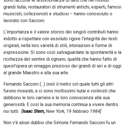
sono raccolte le testimonianze di tanti che nel mondo –
grandi liutai, restauratori di strumenti antichi, esperti, famosi
musicisti, collezionisti e studiosi – hanno conosciuto o
lavorato con Sacconi.
L'importanza e il valore storico dei singoli contributi hanno
indotto a rispettare con assoluto rigore l'integrità dei testi
originali, nella loro varietà di stili, intonazioni e forme di
espressione. Si sono così salvaguardate la spontaneità e la
ricchezza del sentire di ognuno; qualità che hanno fatto di
quest'opera un omaggio prezioso dei grandi di ieri e di oggi
al grande Maestro e alla sua arte.
Fernando Sacconi (...) creò il metro col quale tutti gli altri
furono misurati, e ci sono moltissimi liutai e violinisti che
debbono le loro carriere e le loro conoscenze alla sua
generosità. E così la sua memoria continua a vivere dentro
noi tutti.
[
Isaac Stern,
New York, 19 febbraio 1984]
Non v'è alcun dubbio che Simone Fernando Sacconi fu un