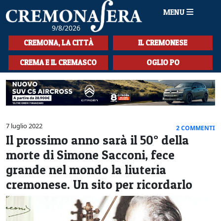
MENU
9/8/2026
HOME
CREMONA, LA CITTÀ
IL CREMONESE
CRONACA
CREMA E IL CREMASCO
OGLIO PO
SPORT
LA MUSICA
CULTURA
7 luglio 2022
2 COMMENTI
Il prossimo anno sarà il 50° della
LA STORIA
morte di Simone Sacconi, fece
SPETTACOLI
grande nel mondo la liuteria
cremonese. Un sito per ricordarlo
L'EDITORIALE
SEZIONI