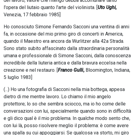
del lavoro, valore che ritengo debba accomunare tanto
l'opera del liutaio quanto l'arte del violinista. [
Uto Ughi,
Venezia, 17 febbraio 1985]
Ho conosciuto Simone Fernando Sacconi una ventina di anni
fa, in occasione del mio primo giro di concerti in America,
quando il Maestro era ancora da Wurlitzer alla 42a Strada.
Sono stato subito affascinato dalla straordinaria personalità
umana e professionale di Simone Sacconi, dalla conoscenza
incredibile della liuteria antica e dalla bravura eccelsa nella
creazione e nel restauro. [
Franco Gulli
,
Bloomington, Indiana,
5 luglio 1983]
(...) Ho una fotografia di Sacconi nella mia bottega, appesa
dietro di me mentre lavoro. Lo chiamo il mio angelo
protettore; lo so che sembra sciocco, ma io ho come delle
conversazioni con lui, specialmente quando sono in difficoltà
e gli dico qual è il mio problema. In qualche modo sento che,
con lui là, posso risolvere meglio il problema: è come avere
una spalla su cui appoggiarsi. Se qualcosa va storto, mi giro