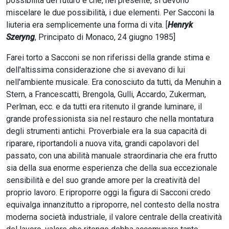
possibilità del futuro e che, nel presente, si devono
miscelare le due possibilità, i due elementi. Per Sacconi la
liuteria era semplicemente una forma di vita. [
Henryk
Szeryng
, Principato di Monaco, 24 giugno 1985]
Farei torto a Sacconi se non riferissi della grande stima e
dell'altissima considerazione che si avevano di lui
nell'ambiente musicale. Era conosciuto da tutti, da Menuhin a
Stern, a Francescatti, Brengola, Gulli, Accardo, Zukerman,
Perlman, ecc. e da tutti era ritenuto il grande luminare, il
grande professionista sia nel restauro che nella montatura
degli strumenti antichi. Proverbiale era la sua capacità di
riparare, riportandoli a nuova vita, grandi capolavori del
passato, con una abilità manuale straordinaria che era frutto
sia della sua enorme esperienza che della sua eccezionale
sensibilità e del suo grande amore per la creatività del
proprio lavoro. E riproporre oggi la figura di Sacconi credo
equivalga innanzitutto a riproporre, nel contesto della nostra
moderna società industriale, il valore centrale della creatività