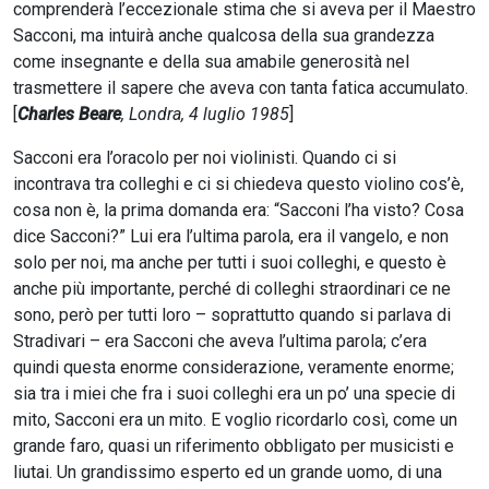
comprenderà l’eccezionale stima che si aveva per il Maestro
Sacconi, ma intuirà anche qualcosa della sua grandezza
come insegnante e della sua amabile generosità nel
trasmettere il sapere che aveva con tanta fatica accumulato.
[
Charles Beare
, Londra, 4 luglio 1985
]
Sacconi era l’oracolo per noi violinisti. Quando ci si
incontrava tra colleghi e ci si chiedeva questo violino cos’è,
cosa non è, la prima domanda era: “Sacconi l’ha visto? Cosa
dice Sacconi?” Lui era l’ultima parola, era il vangelo, e non
solo per noi, ma anche per tutti i suoi colleghi, e questo è
anche più importante, perché di colleghi straordinari ce ne
sono, però per tutti loro – soprattutto quando si parlava di
Stradivari – era Sacconi che aveva l’ultima parola; c’era
quindi questa enorme considerazione, veramente enorme;
sia tra i miei che fra i suoi colleghi era un po’ una specie di
mito, Sacconi era un mito. E voglio ricordarlo così, come un
grande faro, quasi un riferimento obbligato per musicisti e
liutai. Un grandissimo esperto ed un grande uomo, di una