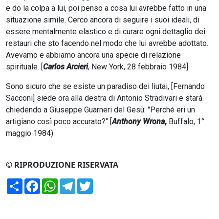
e do la colpa a lui, poi penso a cosa lui avrebbe fatto in una
situazione simile. Cerco ancora di seguire i suoi ideali, di
essere mentalmente elastico e di curare ogni dettaglio dei
restauri che sto facendo nel modo che lui avrebbe adottato.
Avevamo e abbiamo ancora una specie di relazione
spirituale. [
Carlos Arcieri
,
New York, 28 febbraio 1984]
Sono sicuro che se esiste un paradiso dei liutai, [Fernando
Sacconi] siede ora alla destra di Antonio Stradivari e starà
chiedendo a Giuseppe Guarneri del Gesù: "Perché eri un
artigiano così poco accurato?" [
Anthony Wrona
,
Buffalo, 1°
maggio 1984)
© RIPRODUZIONE RISERVATA
Condividi
Facebook
WhatsApp
Telegram
Twitter