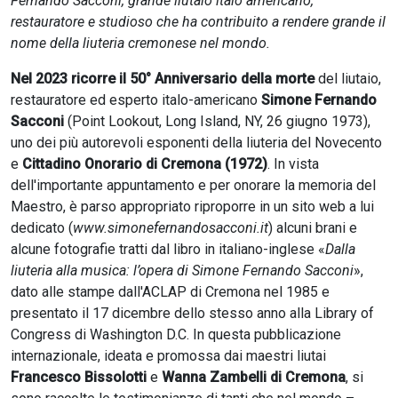
Fernando Sacconi, grande liutaio italo americano,
restauratore e studioso che ha contribuito a rendere grande il
nome della liuteria cremonese nel mondo.
Nel 2023 ricorre il 50° Anniversario della morte
del liutaio,
restauratore ed esperto italo-americano
Simone Fernando
Sacconi
(Point Lookout, Long Island, NY, 26 giugno 1973),
uno dei più autorevoli esponenti della liuteria del Novecento
e
Cittadino Onorario di Cremona (1972)
. In vista
dell'importante appuntamento e per onorare la memoria del
Maestro, è parso appropriato riproporre in un sito web a lui
dedicato (
www.simonefernandosacconi.it
) alcuni brani e
alcune fotografie tratti dal libro in italiano-inglese «
Dalla
liuteria alla musica: l’opera di Simone Fernando Sacconi
»,
dato alle stampe dall'ACLAP di Cremona nel 1985 e
presentato il 17 dicembre dello stesso anno alla Library of
Congress di Washington D.C. In questa pubblicazione
internazionale, ideata e promossa dai maestri liutai
Francesco Bissolotti
e
Wanna Zambelli di Cremona
, si