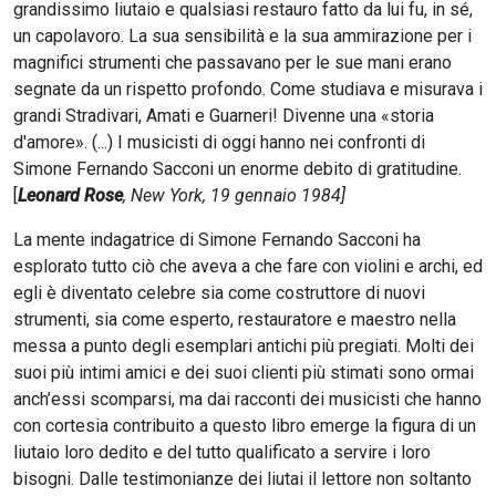
grandissimo liutaio e qualsiasi restauro fatto da lui fu, in sé,
un capolavoro. La sua sensibilità e la sua ammirazione per i
magnifici strumenti che passavano per le sue mani erano
segnate da un rispetto profondo. Come studiava e misurava i
grandi Stradivari, Amati e Guarneri! Divenne una «storia
d'amore». (...) I musicisti di oggi hanno nei confronti di
Simone Fernando Sacconi un enorme debito di gratitudine.
[
Leonard Rose
, New York, 19 gennaio 1984]
La mente indagatrice di Simone Fernando Sacconi ha
esplorato tutto ciò che aveva a che fare con violini e archi, ed
egli è diventato celebre sia come costruttore di nuovi
strumenti, sia come esperto, restauratore e maestro nella
messa a punto degli esemplari antichi più pregiati. Molti dei
suoi più intimi amici e dei suoi clienti più stimati sono ormai
anch’essi scomparsi, ma dai racconti dei musicisti che hanno
con cortesia contribuito a questo libro emerge la figura di un
liutaio loro dedito e del tutto qualificato a servire i loro
bisogni. Dalle testimonianze dei liutai il lettore non soltanto