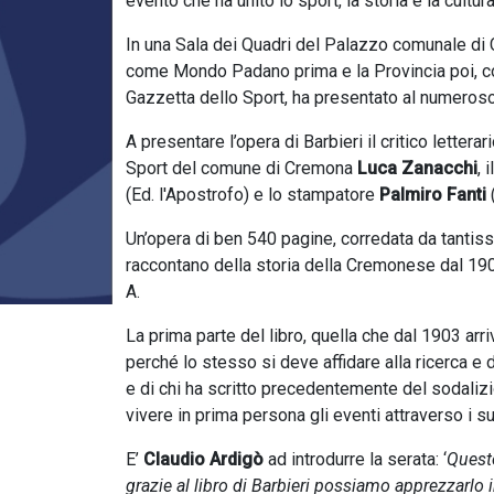
evento che ha unito lo sport, la storia e la cultura
In una Sala dei Quadri del Palazzo comunale di
come Mondo Padano prima e la Provincia poi, co
Gazzetta dello Sport, ha presentato al numeroso
A presentare l’opera di Barbieri il critico lette
Sport del comune di Cremona
Luca Zanacchi
, 
(Ed. l'Apostrofo) e lo stampatore
Palmiro Fanti
(
Un’opera di ben 540 pagine, corredata da tantis
raccontano della storia della Cremonese dal 190
A.
La prima parte del libro, quella che dal 1903 arriv
perché lo stesso si deve affidare alla ricerca e 
e di chi ha scritto precedentemente del sodalizio
vivere in prima persona gli eventi attraverso i su
E’
Claudio Ardigò
ad introdurre la serata: ‘
Questo
grazie al libro di Barbieri possiamo apprezzarlo 