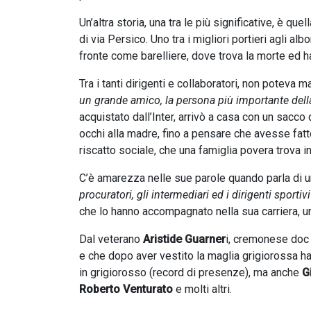
Un’altra storia, una tra le più significative, è que
di via Persico. Uno tra i migliori portieri agli a
fronte come barelliere, dove trova la morte ed ha
Tra i tanti dirigenti e collaboratori, non poteva m
un grande amico, la persona più importante della
acquistato dall’Inter, arrivò a casa con un sacco
occhi alla madre, fino a pensare che avesse fatto
riscatto sociale, che una famiglia povera trova i
C’è amarezza nelle sue parole quando parla di u
procuratori, gli intermediari ed i dirigenti sportiv
che lo hanno accompagnato nella sua carriera, unit
Dal veterano
Aristide Guarner
i, cremonese doc
e che dopo aver vestito la maglia grigiorossa ha v
in grigiorosso (record di presenze), ma anche
G
Roberto Venturato
e molti altri.