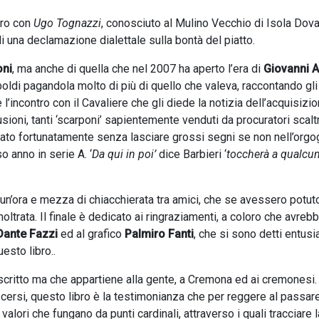
tro con
Ugo Tognazzi
, conosciuto al Mulino Vecchio di Isola Dov
 di una declamazione dialettale sulla bontà del piatto.
ni
, ma anche di quella che nel 2007 ha aperto l’era di
Giovanni A
iboldi pagandola molto di più di quello che valeva, raccontando gli
l’incontro con il Cavaliere che gli diede la notizia dell’acquisizi
ioni, tanti ‘scarponi’ sapientemente venduti da procuratori scaltri
ato fortunatamente senza lasciare grossi segni se non nell’orgog
 anno in serie A. ‘
Da qui in poi’
dice Barbieri ‘
toccherà a qualcun
un’ora e mezza di chiacchierata tra amici, che se avessero potut
oltrata. Il finale è dedicato ai ringraziamenti, a coloro che avreb
Dante Fazzi
ed al grafico
Palmiro Fanti
, che si sono detti entusi
esto libro..
r scritto ma che appartiene alla gente, a Cremona ed ai cremonesi.
noscersi, questo libro è la testimonianza che per reggere al passar
ori che fungano da punti cardinali, attraverso i quali tracciare la