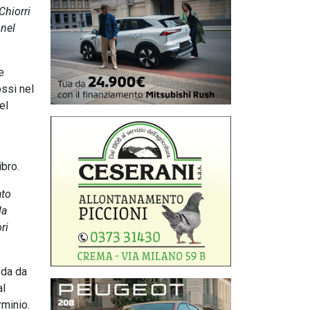
Chiorri
nnel
e
ossi nel
el
ibro.
ato
la
ri
 da da
al
rminio.