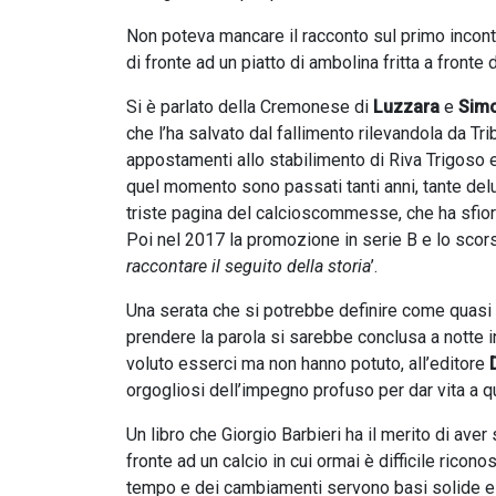
Non poteva mancare il racconto sul primo incon
di fronte ad un piatto di ambolina fritta a fronte
Si è parlato della Cremonese di
Luzzara
e
Simo
che l’ha salvato dal fallimento rilevandola da Tr
appostamenti allo stabilimento di Riva Trigoso e 
quel momento sono passati tanti anni, tante delus
triste pagina del calcioscommesse, che ha sfior
Poi nel 2017 la promozione in serie B e lo scorso
raccontare il seguito della storia
’.
Una serata che si potrebbe definire come quasi 
prendere la parola si sarebbe conclusa a notte in
voluto esserci ma non hanno potuto, all’editore
orgogliosi dell’impegno profuso per dar vita a qu
Un libro che Giorgio Barbieri ha il merito di ave
fronte ad un calcio in cui ormai è difficile rico
tempo e dei cambiamenti servono basi solide e val