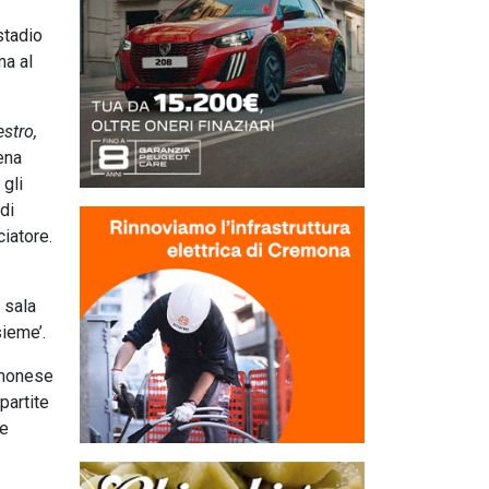
stadio
ma al
stro,
ena
 gli
di
ciatore.
n sala
sieme’.
emonese
partite
re