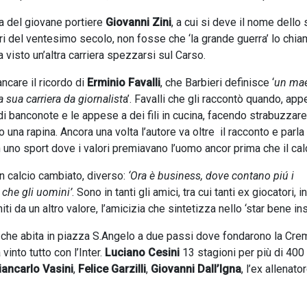
lla del giovane portiere
Giovanni Zini
, a cui si deve il nome dello 
lbori del ventesimo secolo, non fosse che ‘la grande guerra’ lo chia
 visto un’altra carriera spezzarsi sul Carso.
ancare il ricordo di
Erminio Favalli
, che Barbieri definisce ‘
un mae
 sua carriera da giornalist
a’. Favalli che gli raccontò quando, app
 di banconote e le appese a dei fili in cucina, facendo strabuzzare
 una rapina. Ancora una volta l’autore va oltre il racconto e parla 
n uno sport dove i valori premiavano l’uomo ancor prima che il cal
n calcio cambiato, diverso:
‘Ora è business, dove contano piú i
i che gli uomini’
. Sono in tanti gli amici, tra cui tanti ex giocatori, i
i da un altro valore, l’amicizia che sintetizza nello ‘star bene in
 che abita in piazza S.Angelo a due passi dove fondarono la Cr
into tutto con l’Inter.
Luciano Cesini
13 stagioni per più di 400 
iancarlo Vasini
,
Felice Garzilli
,
Giovanni Dall’Igna
, l’ex allenato