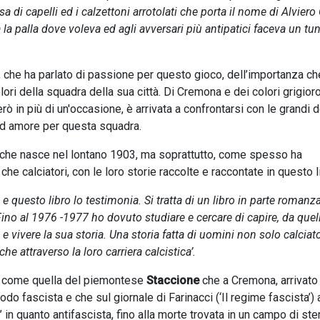
di capelli ed i calzettoni arrotolati che porta il nome di Alviero 
a la palla dove voleva ed agli avversari più antipatici faceva un tu
, che ha parlato di passione per questo gioco, dell’importanza ch
lori della squadra della sua città. Di Cremona e dei colori grigior
ò in più di un'occasione, è arrivata a confrontarsi con le grandi d
 ed amore per questa squadra.
tà che nasce nel lontano 1903, ma soprattutto, come spesso ha
che calciatori, con le loro storie raccolte e raccontate in questo l
 e questo libro lo testimonia. Si tratta di un libro in parte romanz
. Fino al 1976 -1977 ho dovuto studiare e cercare di capire, da quel
vivere la sua storia. Una storia fatta di uomini non solo calciato
he attraverso la loro carriera calcistica’.
, come quella del piemontese
Staccione
che a Cremona, arrivato
odo fascista e che sul giornale di Farinacci (‘Il regime fascista’) 
in quanto antifascista, fino alla morte trovata in un campo di ste