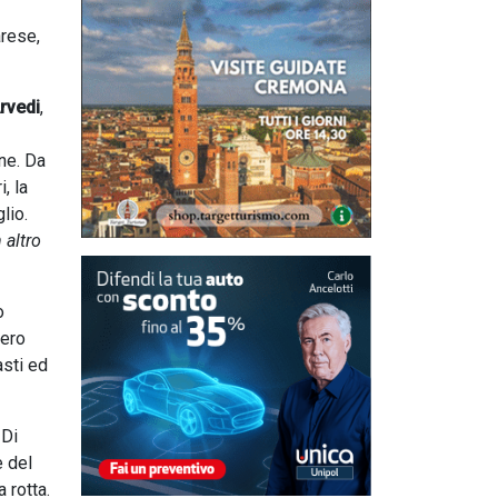
arese,
rvedi
,
one. Da
, la
lio.
 altro
o
bero
asti ed
 Di
e del
 rotta.