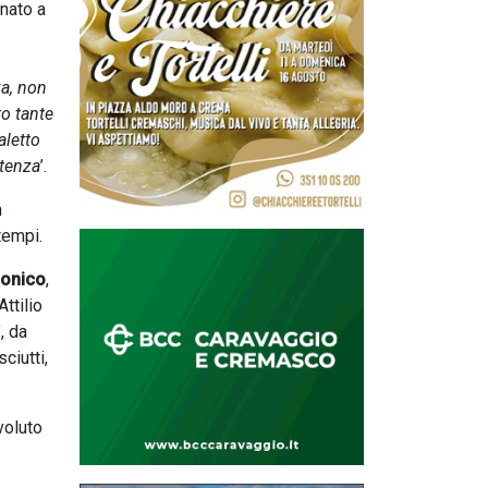
 nato a
a, non
to tante
aletto
etenza
’.
n
tempi.
onico
,
Attilio
’, da
ciutti,
voluto