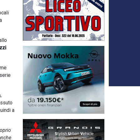
ocali
a
allo
zzi
eme
serie
,
issuto
uindi a
roprio
 anche