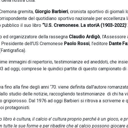
 della nostra città.
 Cremona gremita,
Giorgio Barbieri
, cronista sportivo di giornali l
rrispondente del quotidiano sportivo nazionale per eccellenza l
 pubblico il suo libro
‘‘U.S. Cremonese. La storiA (1903-2022)
’.
rario ed organizzatore della rassegna
Claudio Ardigò
, l’Assessore 
il Presidente dell’US Cremonese
Paolo Rossi
, l’editore
Dante Fa
Fantigrafica).
sime immagini di repertorio, testimonianze ed aneddoti, che insi
3 ad oggi, comprese le quindici partite di questo campionato di 
a fino alla fine degli anni ‘70. viene definita dall'autore romanzata
dallo studio delle notizie, raccogliendo testimonianze di chi ha v
 grigiorosso. Dal 1976 ad oggi Barbieri si ritrova a scriverne e q
oi protagonisti.
 libro è cultura, il calcio e’ cultura proprio perché è un gioco, e p
in tutte le sue forme e per ribadire che al calcio possono giocare