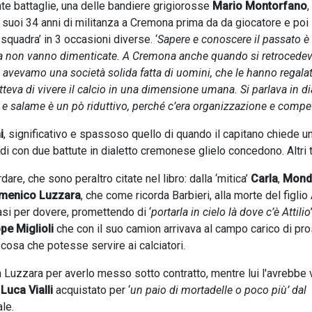
ante battaglie, una delle bandiere grigiorosse
Mario Montorfano
,
i suoi 34 anni di militanza a Cremona prima da da giocatore e poi
 squadra’ in 3 occasioni diverse. ‘
Sapere e conoscere il passato è
ria non vanno dimenticate. A Cremona anche quando si retrocedev
 avevamo una società solida fatta di uomini, che le hanno regala
tteva di vivere il calcio in una dimensione umana. Si parlava in di
 e salame è un pò riduttivo, perché c’era organizzazione e comp
i
, significativo e spassoso quello di quando il capitano chiede u
di con due battute in dialetto cremonese glielo concedono. Altri 
dare, che sono peraltro citate nel libro: dalla ‘mitica’
Carla
,
Mond
menico Luzzara
, che come ricorda Barbieri, alla morte del figlio 
asi per dovere, promettendo di ‘
portarla in cielo là dove c’è Attilio
pe Miglioli
che con il suo camion arrivava al campo carico di pros
i cosa che potesse servire ai calciatori.
 Luzzara per averlo messo sotto contratto, mentre lui l'avrebbe 
i
Luca Vialli
acquistato per ‘
un paio di mortadelle o poco più’ dal
ale.