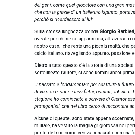
dei geni, come quel giocatore con una gran massa 
che con la grazie di un ballerino ispirato, portav
perchê si ricordassero di lui’
.
Sulla stessa lunghezza d’onda
Giorgio Barbieri
riveste per chi se ne appassiona, attraverso i co
nostro caso, che resta una piccola realtà, che per
calcio italiano, risvegliando appunto, passione
Dietro a tutto questo c’è la storia di una socie
sottolineato l’autore, ci sono uomini ancor prima 
‘
Il passato è fondamentale per costruire il futuro,
dove non ci sono classifiche, risultati, tabellini
stagione ho cominciato a scrivere di Cremonese e 
protagonisti, che nel libro cerco di raccontare anc
Alcune di queste, sono state appena accennate
militare, ha vestito la maglia grigiorossa nel peri
posto del suo nome veniva censurato con una ‘x’ 