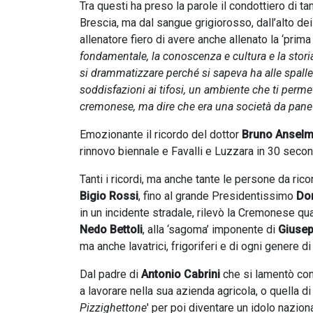
Tra questi ha preso la parole il condottiero di t
Brescia, ma dal sangue grigiorosso, dall’alto de
allenatore fiero di avere anche allenato la ‘prima
fondamentale, la conoscenza e cultura e la sto
si drammatizzare perché si sapeva ha alle spalle
soddisfazioni ai tifosi, un ambiente che ti perme
cremonese, ma dire che era una società da pane
Emozionante il ricordo del dottor
Bruno Anselm
rinnovo biennale e Favalli e Luzzara in 30 secon
Tanti i ricordi, ma anche tante le persone da ricor
Bigio Rossi
, fino al grande Presidentissimo
Do
in un incidente stradale, rilevò la Cremonese qu
Nedo Bettoli
, alla ‘sagoma’ imponente di
Giusep
ma anche lavatrici, frigoriferi e di ogni genere d
Dal padre di
Antonio Cabrini
che si lamentò con
a lavorare nella sua azienda agricola, o quella d
Pizzighettone
' per poi diventare un idolo nazion