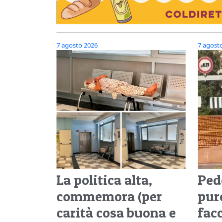
7 agosto 2026
7 agost
La politica alta,
Pedo
commemora (per
pure
carità cosa buona e
facc