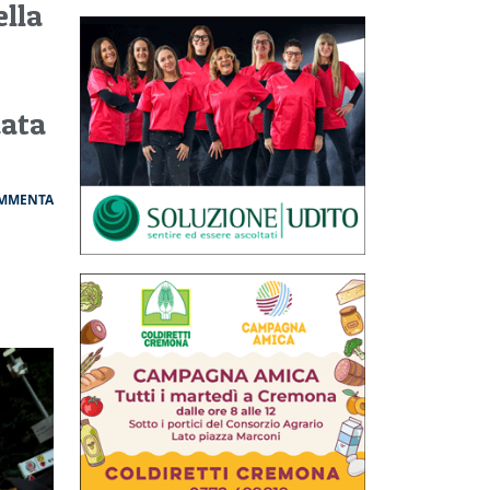
ella
data
MMENTA