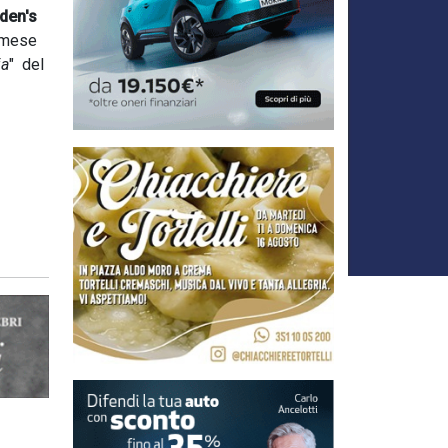
den's
e mese
ia
" del