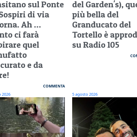
nsitano sul Ponte
del Garden's), qu
Sospiri di via
più bella del
orna. Ah …
Granducato del
nto ci farà
Tortello è appro
pirare quel
su Radio 105
ufatto
CO
scurato e da
re!
COMMENTA
o 2026
5 agosto 2026