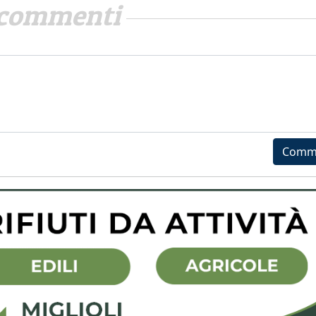
commenti
Comm