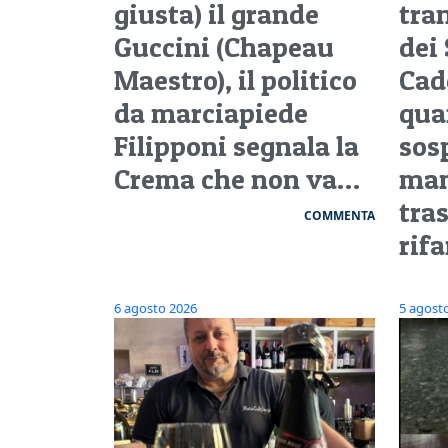
giusta) il grande
tra
Guccini (Chapeau
dei 
Maestro), il politico
Cad
da marciapiede
qua
Filipponi segnala la
sos
Crema che non va…
man
tra
COMMENTA
rifa
6 agosto 2026
5 agost