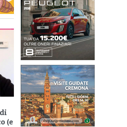
 di
o (e