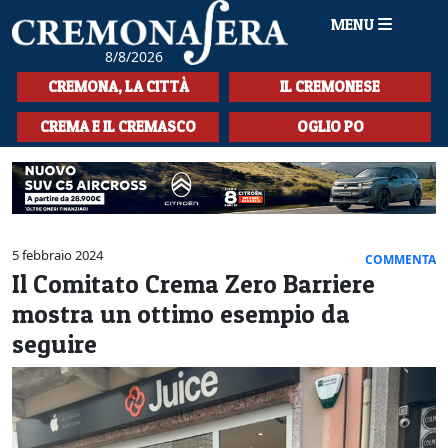
MENU
8/8/2026
HOME
CREMONA, LA CITTÀ
IL CREMONESE
CRONACA
CREMA E IL CREMASCO
OGLIO PO
SPORT
LA MUSICA
CULTURA
5 febbraio 2024
COMMENTA
Il Comitato Crema Zero Barriere
LA STORIA
mostra un ottimo esempio da
SPETTACOLI
seguire
L'EDITORIALE
SEZIONI