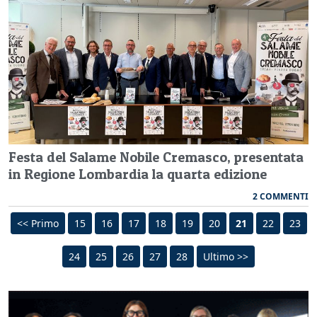
Festa del Salame Nobile Cremasco, presentata
in Regione Lombardia la quarta edizione
2 COMMENTI
<< Primo
15
16
17
18
19
20
21
22
23
24
25
26
27
28
Ultimo >>