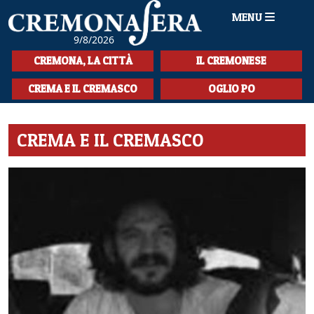
MENU
9/8/2026
HOME
CREMONA, LA CITTÀ
IL CREMONESE
CRONACA
CREMA E IL CREMASCO
OGLIO PO
SPORT
CREMA E IL CREMASCO
LA MUSICA
CULTURA
LA STORIA
SPETTACOLI
L'EDITORIALE
SEZIONI