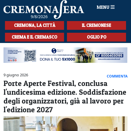
MENU
9/8/2026
HOME
CREMONA, LA CITTÀ
IL CREMONESE
CRONACA
CREMA E IL CREMASCO
OGLIO PO
SPORT
LA MUSICA
CULTURA
9 giugno 2026
COMMENTA
Porte Aperte Festival, conclusa
LA STORIA
l'undicesima edizione. Soddisfazione
SPETTACOLI
degli organizzatori, già al lavoro per
l'edizione 2027
L'EDITORIALE
SEZIONI