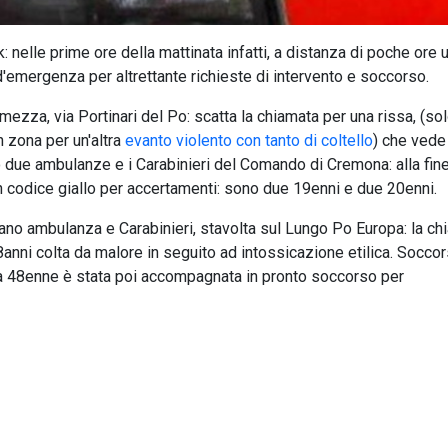
: nelle prime ore della mattinata infatti, a distanza di poche ore 
d'emergenza per altrettante richieste di intervento e soccorso.
ezza, via Portinari del Po: scatta la chiamata per una rissa, (so
n zona per un'altra
evanto violento con tanto di coltello
) che vede
no due ambulanze e i Carabinieri del Comando di Cremona: alla fin
n codice giallo per accertamenti: sono due 19enni e due 20enni.
o ambulanza e Carabinieri, stavolta sul Lungo Po Europa: la ch
8anni colta da malore in seguito ad intossicazione etilica. Socco
la 48enne è stata poi accompagnata in pronto soccorso per