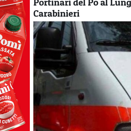
Portinari del Po al Lu
Carabinieri