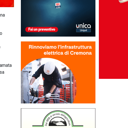
una
lo
e
iamata
rsa