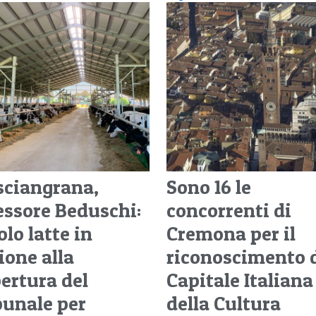
sciangrana,
Sono 16 le
essore Beduschi:
concorrenti di
lo latte in
Cremona per il
ione alla
riconoscimento 
pertura del
Capitale Italiana
bunale per
della Cultura