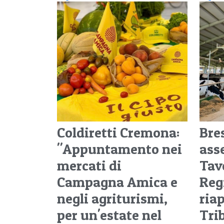
Coldiretti Cremona:
Bre
"Appuntamento nei
ass
mercati di
Tavo
Campagna Amica e
Reg
negli agriturismi,
ria
per un'estate nel
Tri