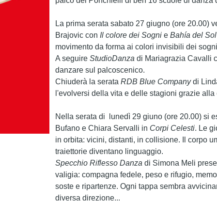
palco del Ponchielli di ben 16 scuole di danza de
La prima serata
sabato 27 giugno
(ore 20.00) v
Brajovic
con
Il colore dei Sogni
e
Bahía del
Sol
movimento da forma ai colori invisibili dei sogni
A seguire
StudioDanza
di
Mariagrazia Cavalli
danzare sul palcoscenico.
Chiuderà la serata
RDB Blue Company
di
Lind
l'evolversi della vita e delle stagioni grazie all
Nella serata di
lunedì 29 giuno
(ore 20.00) si 
Bufano
e
Chiara Servalli
in
Corpi Celesti
. Le g
in orbita: vicini, distanti, in collisione. Il corpo
traiettorie diventano linguaggio.
Specchio Riflesso Danza
di
Simona Meli
prese
valigia: compagna fedele, peso e rifugio, memor
soste e ripartenze. Ogni tappa sembra avvicina
diversa direzione...