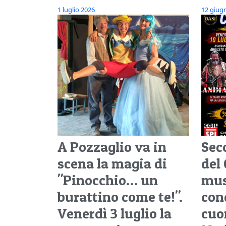
1 luglio 2026
12 giug
A Pozzaglio va in
Sec
scena la magia di
del
"Pinocchio… un
mus
burattino come te!".
con
Venerdì 3 luglio la
cuor