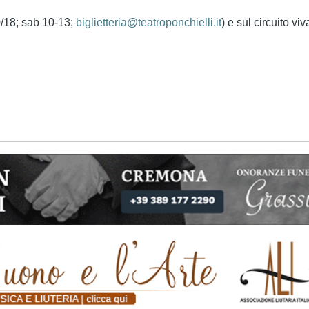
10/18; sab 10-13;
biglietteria@teatroponchielli.it
) e sul circuito viv