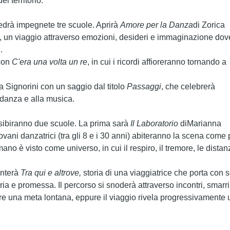
l territorio.
edrà impegnete tre scuole. Aprirà
Amore per la Danza
di
Zorica
, un viaggio attraverso emozioni, desideri e immaginazione dov
.
con
C'era una volta un re
, in cui i ricordi affioreranno tornando a
a Signorini
con un saggio dal titolo
Passaggi
, che celebrerà
a danza e alla musica.
esibiranno due scuole. La prima sarà
Il Laboratorio
di
Marianna
iovani danzatrici (tra gli 8 e i 30 anni) abiteranno la scena come 
 umano è visto come universo, in cui il respiro, il tremore, le distan
nterà
Tra qui e altrove,
storia di una viaggiatrice che porta con 
ia e promessa. Il percorso si snoderà attraverso incontri, smarr
re una meta lontana, eppure il viaggio rivela progressivamente