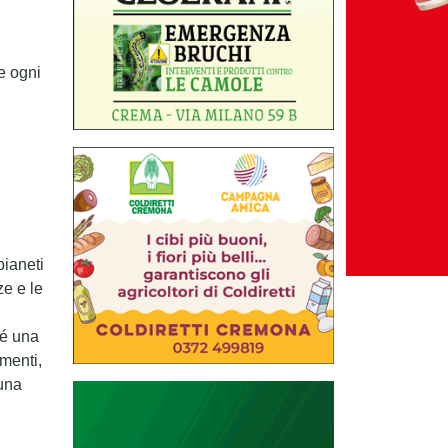
e ogni
pianeti
ze e le
sé una
imenti,
 una