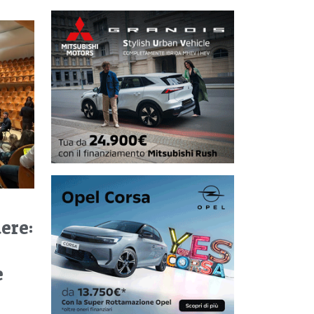
ere:
e