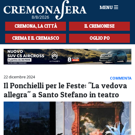
MENU
8/8/2026
HOME
CREMONA, LA CITTÀ
IL CREMONESE
CRONACA
CREMA E IL CREMASCO
OGLIO PO
SPORT
LA MUSICA
CULTURA
22 dicembre 2024
COMMENTA
Il Ponchielli per le Feste: "La vedova
LA STORIA
allegra" a Santo Stefano in teatro
SPETTACOLI
L'EDITORIALE
SEZIONI