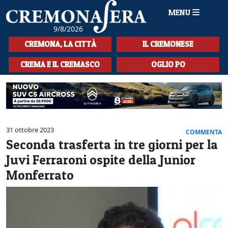
MENU
9/8/2026
HOME
CREMONA, LA CITTÀ
IL CREMONESE
CRONACA
CREMA E IL CREMASCO
OGLIO PO
SPORT
LA MUSICA
CULTURA
31 ottobre 2023
COMMENTA
Seconda trasferta in tre giorni per la
LA STORIA
Juvi Ferraroni ospite della Junior
SPETTACOLI
Monferrato
L'EDITORIALE
SEZIONI