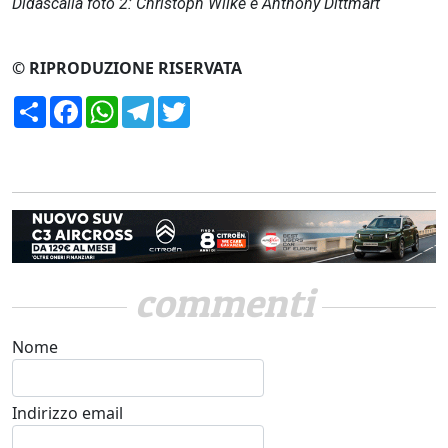
Didascalia foto 2: Christoph Wilke e Anthony Dittmart
© RIPRODUZIONE RISERVATA
Condividi
Facebook
WhatsApp
Telegram
Twitter
commenti
Nome
Indirizzo email