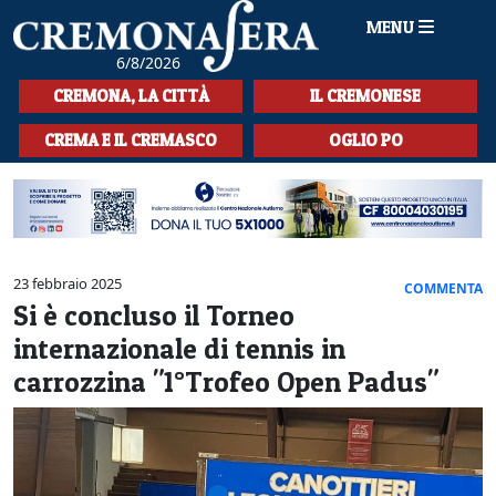
MENU
6/8/2026
HOME
CREMONA, LA CITTÀ
IL CREMONESE
CRONACA
CREMA E IL CREMASCO
OGLIO PO
SPORT
LA MUSICA
CULTURA
23 febbraio 2025
COMMENTA
Si è concluso il Torneo
LA STORIA
internazionale di tennis in
SPETTACOLI
carrozzina "1°Trofeo Open Padus"
L'EDITORIALE
SEZIONI