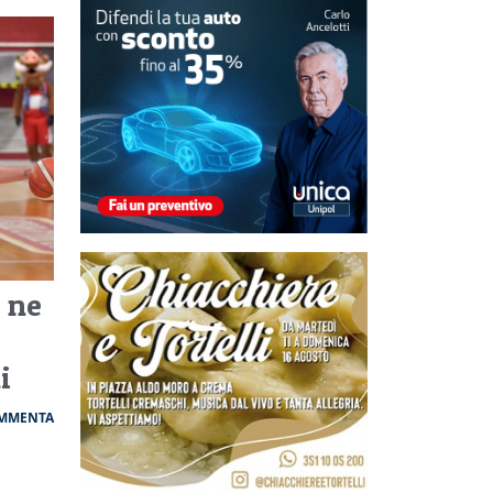
e ne
i
MMENTA