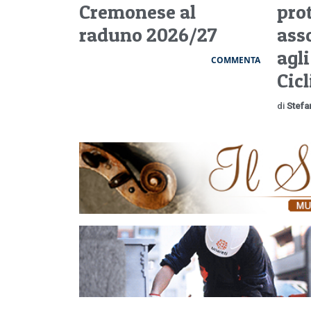
Cremonese al
pro
raduno 2026/27
ass
agli
COMMENTA
Cic
di
Stefa