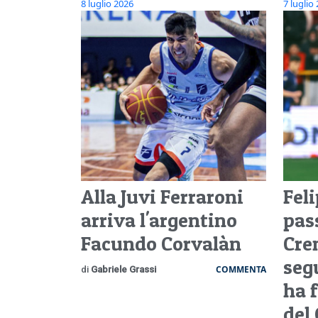
8 luglio 2026
7 luglio
Alla Juvi Ferraroni
Feli
arriva l'argentino
pas
Facundo Corvalàn
Cre
segu
COMMENTA
di
Gabriele Grassi
ha f
del