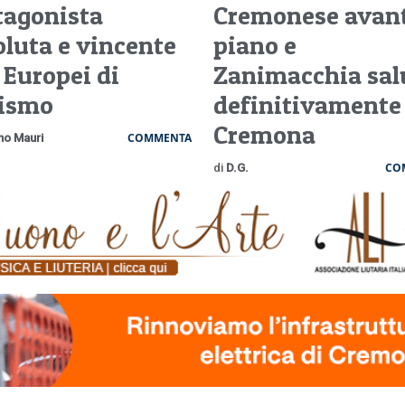
tagonista
Cremonese avan
oluta e vincente
piano e
 Europei di
Zanimacchia sal
lismo
definitivamente
Cremona
COMMENTA
no Mauri
CO
di
D.G.