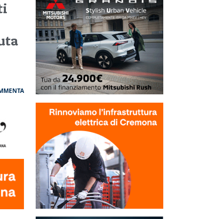
ti
uta
MMENTA