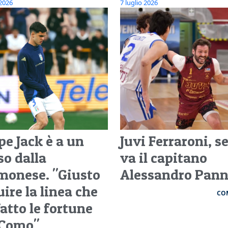
 2026
7 luglio 2026
pe Jack è a un
Juvi Ferraroni, s
so dalla
va il capitano
monese. "Giusto
Alessandro Pann
ire la linea che
CO
atto le fortune
 Como"