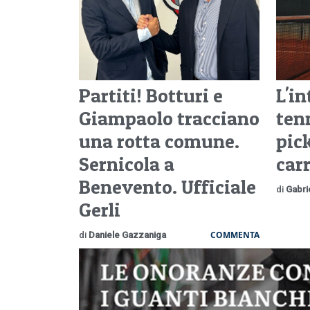
Partiti! Botturi e
L'i
Giampaolo tracciano
tenn
una rotta comune.
pick
Sernicola a
car
Benevento. Ufficiale
di
Gabri
Gerli
COMMENTA
di
Daniele Gazzaniga