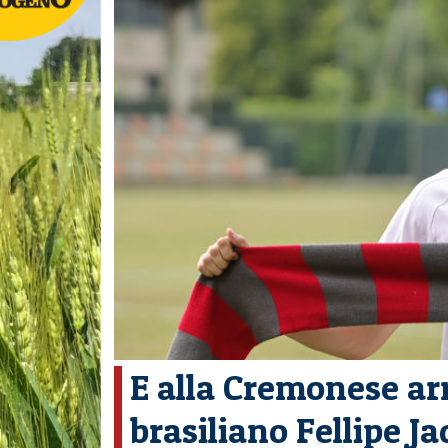
E alla Cremonese arr
brasiliano Fellipe Ja