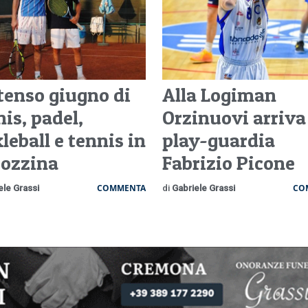
ntenso giugno di
Alla Logiman
is, padel,
Orzinuovi arriva 
leball e tennis in
play-guardia
rozzina
Fabrizio Picone
COMMENTA
CO
ele Grassi
di
Gabriele Grassi