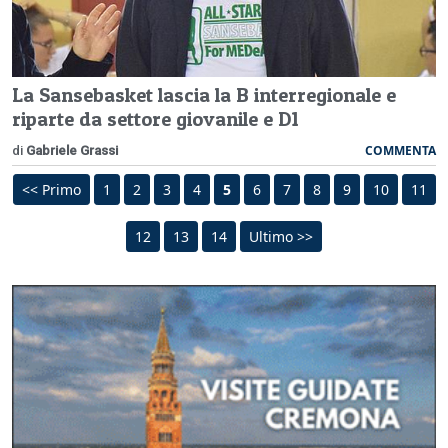
La Sansebasket lascia la B interregionale e
riparte da settore giovanile e D1
COMMENTA
di
Gabriele Grassi
<< Primo
1
2
3
4
5
6
7
8
9
10
11
12
13
14
Ultimo >>