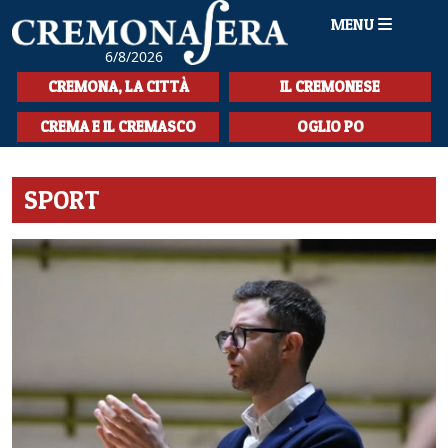
MENU
6/8/2026
HOME
CREMONA, LA CITTÀ
IL CREMONESE
CRONACA
CREMA E IL CREMASCO
OGLIO PO
SPORT
SPORT
LA MUSICA
CULTURA
LA STORIA
SPETTACOLI
L'EDITORIALE
SEZIONI