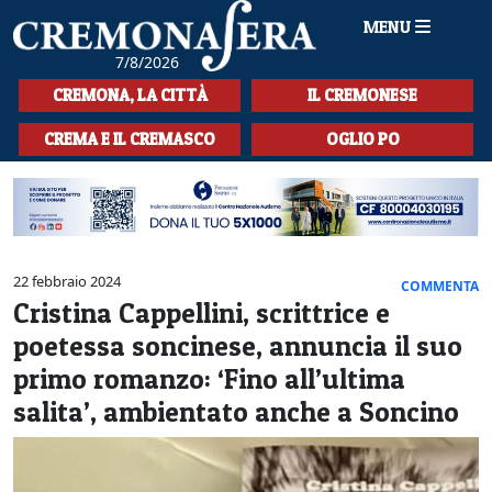
MENU
7/8/2026
HOME
CREMONA, LA CITTÀ
IL CREMONESE
CRONACA
CREMA E IL CREMASCO
OGLIO PO
SPORT
LA MUSICA
CULTURA
22 febbraio 2024
COMMENTA
Cristina Cappellini, scrittrice e
LA STORIA
poetessa soncinese, annuncia il suo
SPETTACOLI
primo romanzo: ‘Fino all’ultima
salita’, ambientato anche a Soncino
L'EDITORIALE
SEZIONI