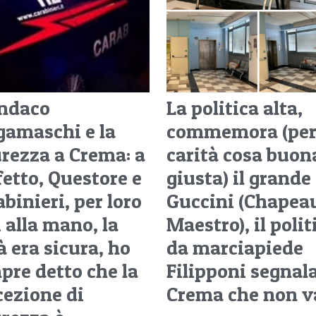
indaco
La politica alta,
gamaschi e la
commemora (pe
urezza a Crema: a
carità cosa buon
fetto, Questore e
giusta) il grande
binieri, per loro
Guccini (Chapea
 alla mano, la
Maestro), il polit
à era sicura, ho
da marciapiede
pre detto che la
Filipponi segnala
cezione di
Crema che non 