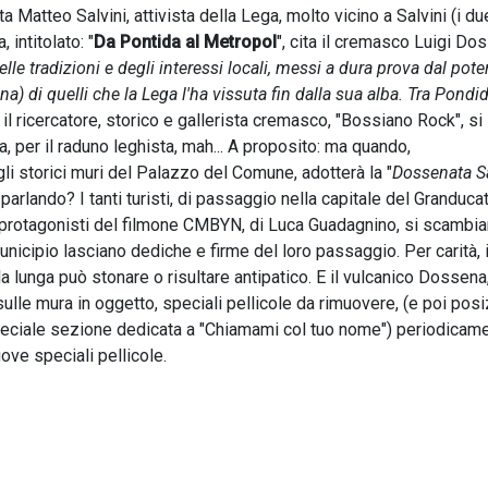
a Matteo Salvini, attivista della Lega, molto vicino a Salvini (i du
 intitolato: "
Da Pontida al Metropol
", cita il cremasco Luigi Do
elle tradizioni e degli interessi locali, messi a dura prova dal pote
a) di quelli che la Lega l'ha vissuta fin dalla sua alba. Tra Pondid
 il ricercatore, storico e gallerista cremasco, "Bossiano Rock", si
da, per il raduno leghista, mah... A proposito: ma quando,
i storici muri del Palazzo del Comune, adotterà la "
Dossenata S
parlando? I tanti turisti, di passaggio nella capitale del Granduca
, i protagonisti del filmone CMBYN, di Luca Guadagnino, si scambia
unicipio lasciano dediche e firme del loro passaggio. Per carità, i
 lunga può stonare o risultare antipatico. E il vulcanico Dossena
sulle mura in oggetto, speciali pellicole da rimuovere, (e poi pos
peciale sezione dedicata a "Chiamami col tuo nome") periodicame
 nuove speciali pellicole.