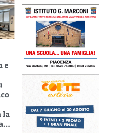
r
a e
u
ico
 la
va…