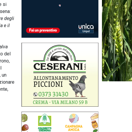
e si
ssena:
re degli
a e il
alva
to del
rono,
l
, un
izionare
nte,