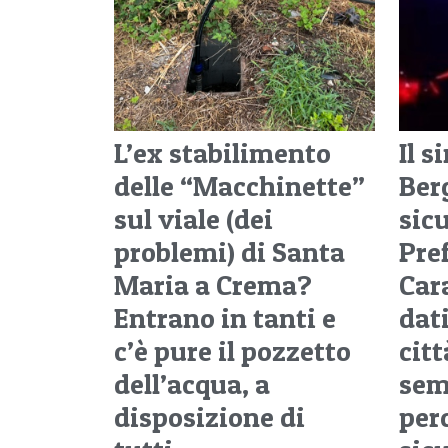
L’ex stabilimento
Il s
delle “Macchinette”
Ber
sul viale (dei
sic
problemi) di Santa
Pre
Maria a Crema?
Cara
Entrano in tanti e
dati
c’è pure il pozzetto
citt
dell’acqua, a
sem
disposizione di
per