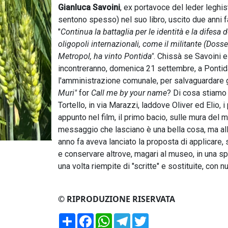
Gianluca Savoini
, ex portavoce del leder leghist
sentono spesso) nel suo libro, uscito due anni fa,
"
Continua la battaglia per le identità e la difesa d
oligopoli internazionali, come il militante (Dossen
Metropol, ha vinto Pontida"
. Chissà se Savoini e
incontreranno,
domenica 21 settembre
, a Ponti
l'amministrazione comunale, per salvaguardare gl
Muri"
for
Call me by your name
? Di cosa stiamo 
Tortello, in via Marazzi, laddove Oliver ed Elio
appunto nel film, il primo bacio, sulle mura del m
messaggio che lasciano è una bella cosa, ma alla
anno fa aveva lanciato la proposta di applicare, 
e conservare altrove, magari al museo, in una s
una volta riempite di "scritte" e sostituite, con
© RIPRODUZIONE RISERVATA
Condividi
Facebook
WhatsApp
Telegram
Twitter