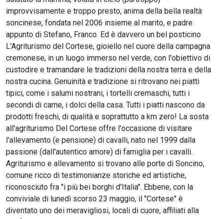
improvvisamente e troppo presto, anima della bella realtà
soncinese, fondata nel 2006 insieme al marito, e padre
appunto di Stefano, Franco. Ed è davvero un bel posticino
L'Agriturismo del Cortese, gioiello nel cuore della campagna
cremonese, in un luogo immerso nel verde, con l'obiettivo di
custodire e tramandare le tradizioni della nostra terra e della
nostra cucina. Genuinità e tradizione si ritrovano nei piatti
tipici, come i salumi nostrani, i tortelli cremaschi, tutti i
secondi di carne, i dolci della casa. Tutti i piatti nascono da
prodotti freschi, di qualità e soprattutto a km zero! La sosta
all'agriturismo Del Cortese offre l'occasione di visitare
l'allevamento (e pensione) di cavalli, nato nel 1999 dalla
passione (dall'autentico amore) di famiglia per i cavalli.
Agriturismo e allevamento si trovano alle porte di Soncino,
comune ricco di testimonianze storiche ed artistiche,
riconosciuto fra "i più bei borghi d'Italia". Ebbene, con la
conviviale di lunedì scorso 23 maggio, il "Cortese" è
diventato uno dei meravigliosi, locali di cuore, affiliati alla