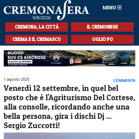
MENU
9/8/2026
HOME
CREMONA, LA CITTÀ
IL CREMONESE
CRONACA
CREMA E IL CREMASCO
OGLIO PO
SPORT
LA MUSICA
CULTURA
1 agosto 2025
COMMENTA
Venerdì 12 settembre, in quel bel
LA STORIA
posto che è l'Agriturismo Del Cortese,
SPETTACOLI
alla consolle, ricordando anche una
bella persona, gira i dischi Dj ...
L'EDITORIALE
Sergio Zuccotti!
SEZIONI