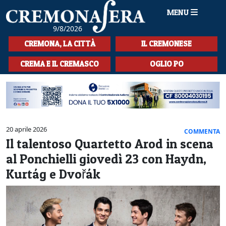
MENU
9/8/2026
HOME
CREMONA, LA CITTÀ
IL CREMONESE
CRONACA
CREMA E IL CREMASCO
OGLIO PO
SPORT
LA MUSICA
CULTURA
20 aprile 2026
COMMENTA
Il talentoso Quartetto Arod in scena
LA STORIA
al Ponchielli giovedì 23 con Haydn,
SPETTACOLI
Kurtág e Dvořák
L'EDITORIALE
SEZIONI