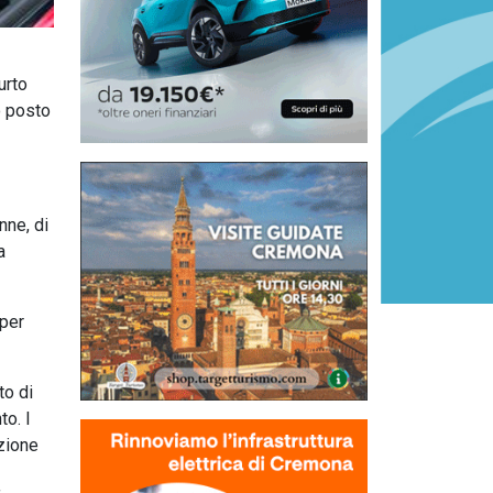
urto
o posto
nne, di
a
 per
to di
to. I
nzione