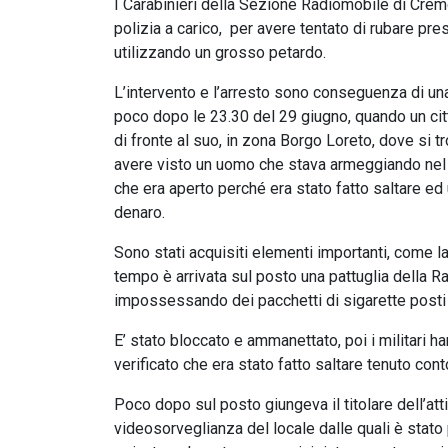
I Carabinieri della Sezione Radiomobile di Cremo
polizia a carico, per avere tentato di rubare pre
utilizzando un grosso petardo.
L’intervento e l’arresto sono conseguenza di una 
poco dopo le 23.30 del 29 giugno, quando un citt
di fronte al suo, in zona Borgo Loreto, dove si t
avere visto un uomo che stava armeggiando nel d
che era aperto perché era stato fatto saltare ed u
denaro.
Sono stati acquisiti elementi importanti, come 
tempo è arrivata sul posto una pattuglia della 
impossessando dei pacchetti di sigarette posti ne
E’ stato bloccato e ammanettato, poi i militari 
verificato che era stato fatto saltare tenuto cont
Poco dopo sul posto giungeva il titolare dell’att
videosorveglianza del locale dalle quali è stato