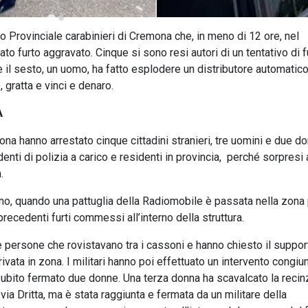
do Provinciale carabinieri di Cremona che, in meno di 12 ore, nel
o furto aggravato. Cinque si sono resi autori di un tentativo di f
e il sesto, un uomo, ha fatto esplodere un distributore automatic
, gratta e vinci e denaro.
A
na hanno arrestato cinque cittadini stranieri, tre uomini e due do
denti di polizia a carico e residenti in provincia, perché sorpresi 
.
ugno, quando una pattuglia della Radiomobile è passata nella zona
recedenti furti commessi all’interno della struttura.
le persone che rovistavano tra i cassoni e hanno chiesto il suppor
ta in zona. I militari hanno poi effettuato un intervento congiun
 subito fermato due donne. Una terza donna ha scavalcato la reci
ia Dritta, ma è stata raggiunta e fermata da un militare della