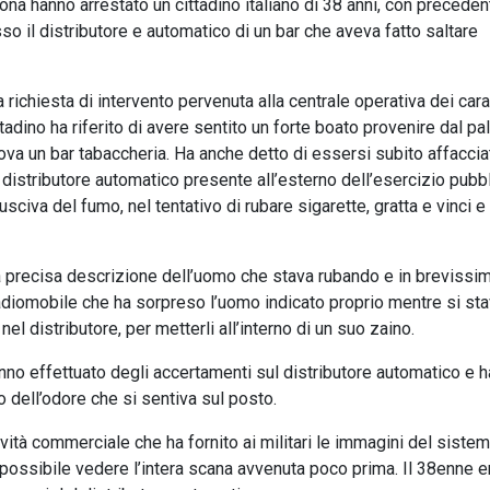
na hanno arrestato un cittadino italiano di 38 anni, con precedent
sso il distributore e automatico di un bar che aveva fatto saltare
richiesta di intervento pervenuta alla centrale operativa dei cara
adino ha riferito di avere sentito un forte boato provenire dal p
rova un bar tabaccheria. Ha anche detto di essersi subito affaccia
istributore automatico presente all’esterno dell’esercizio pubbl
sciva del fumo, nel tentativo di rubare sigarette, gratta e vinci e
la precisa descrizione dell’uomo che stava rubando e in brevissi
Radiomobile che ha sorpreso l’uomo indicato proprio mentre si st
l distributore, per metterli all’interno di un suo zaino.
hanno effettuato degli accertamenti sul distributore automatico e 
o dell’odore che si sentiva sul posto.
ività commerciale che ha fornito ai militari le immagini del sistem
 possibile vedere l’intera scana avvenuta poco prima. Il 38enne e