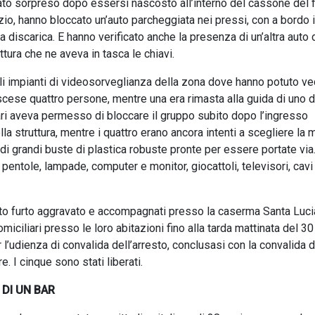
to sorpreso dopo essersi nascosto all’interno del cassone del f
rvizio, hanno bloccato un’auto parcheggiata nei pressi, con a bordo i
a discarica. E hanno verificato anche la presenza di un’altra auto 
ttura che ne aveva in tasca le chiavi.
gli impianti di videosorveglianza della zona dove hanno potuto v
scese quattro persone, mentre una era rimasta alla guida di uno 
itari aveva permesso di bloccare il gruppo subito dopo l’ingresso
la struttura, mentre i quattro erano ancora intenti a scegliere la
di grandi buste di plastica robuste pronte per essere portate via
, pentole, lampade, computer e monitor, giocattoli, televisori, cavi
ntato furto aggravato e accompagnati presso la caserma Santa Luci
iciliari presso le loro abitazioni fino alla tarda mattinata del 3
’udienza di convalida dell’arresto, conclusasi con la convalida de
. I cinque sono stati liberati.
DI UN BAR