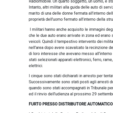
Radiomobile. Un quarto soggetto, un uomo, è sta
Intanto, altri militari alla guida delle auto di se
marito di una delle donne fermata all’interno dell
proprietà dell’uomo fermato all’interno della stru
I militari hanno anche acquisito le immagini de
che le due auto erano arrivate in zona ed erano 
veicoli. Quindi il tempestivo intervento dei mil
nell’area dopo avere scavalcato la recinzione del
di loro interesse che avevano messo all’interno 
stati selezionati apparati elettronici, ferro, rame
elettrici.
I cinque sono stati dichiarati in arresto per te
Successivamente sono stati posti agli arresti dom
quando sono stati accompagnati in Tribunale per l
ed il rinvio dell’udienza al prossimo 29 settembre
FURTO PRESSO DISTRIBUTORE AUTOMATICO 