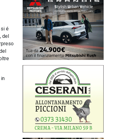
 si é
, del
orpreso
 del
oltre
 in