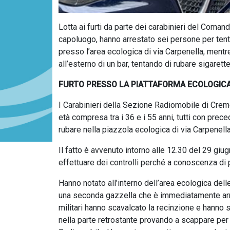
Lotta ai furti da parte dei carabinieri del Coman
capoluogo, hanno arrestato sei persone per tentat
presso l’area ecologica di via Carpenella, mentr
all’esterno di un bar, tentando di rubare sigarette
FURTO PRESSO LA PIATTAFORMA ECOLOGIC
I Carabinieri della Sezione Radiomobile di Cremo
età compresa tra i 36 e i 55 anni, tutti con prece
rubare nella piazzola ecologica di via Carpenella
Il fatto è avvenuto intorno alle 12.30 del 29 gi
effettuare dei controlli perché a conoscenza di p
Hanno notato all’interno dell’area ecologica del
una seconda gazzella che è immediatamente arriva
militari hanno scavalcato la recinzione e hanno
nella parte retrostante provando a scappare per v