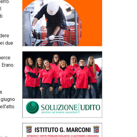
erro.
l
di
edere
dei due
 merce
. Erano
a.
0 giugno
ll’atto