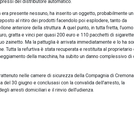
 pressi del distributore automatico.
 era presente nessuno, ha inserito un oggetto, probabilmente un
eposto al ritiro dei prodotti facendolo poi esplodere, tanto da
llone anteriore della struttura. A quel punto, in tutta fretta, l’uomo
, gratta e vinci per quasi 200 euro e 110 pacchetti di sigarette
suo zainetto. Ma la pattuglia è arrivata immediatamente e lo ha s
. Tutta la refurtiva è stata recuperata e restituita al proprietario
neggiamento della macchina, ha subito un danno complessivo di 
e trattenuto nelle camere di sicurezza della Compagnia di Cremona
na del 30 giugno e conclusasi con la convalida dell’arresto, la
gli arresti domiciliari e il rinvio dell’udienza.