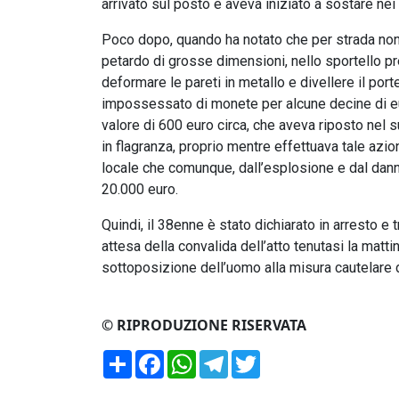
arrivato sul posto e aveva iniziato a sostare nei
Poco dopo, quando ha notato che per strada non
petardo di grosse dimensioni, nello sportello pr
deformare le pareti in metallo e divellere il porte
impossessato di monete per alcune decine di euro
valore di 600 euro circa, che aveva riposto nel 
in flagranza, proprio mentre effettuava tale azione
locale che comunque, dall’esplosione e dal dan
20.000 euro.
Quindi, il 38enne è stato dichiarato in arresto 
attesa della convalida dell’atto tenutasi la matti
sottoposizione dell’uomo alla misura cautelare de
© RIPRODUZIONE RISERVATA
Condividi
Facebook
WhatsApp
Telegram
Twitter