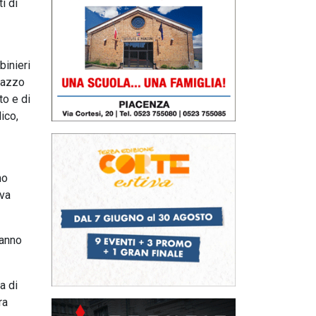
i di
binieri
alazzo
to e di
ico,
mo
ava
hanno
a di
ra